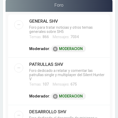
a
Foro
r
GENERAL SHV
Foro para tratar noticias y otros temas
generales sobre SH5
Temas:
866
Mensajes:
7034
Moderador:
MODERACION
PATRULLAS SHV
Foro dedicado a relatar y comentar las
patrullas single y multiplayer del Silent Hunter
V
Temas:
107
Mensajes:
675
Moderador:
MODERACION
DESARROLLO SHV