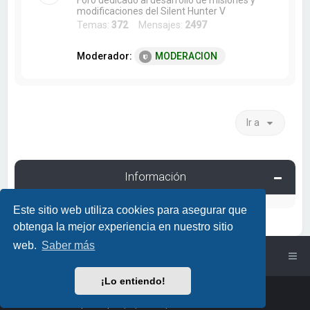
Foro dedicado al desarrollo de misiones y
modificaciones del Silent Hunter V
Temas:
372
Mensajes:
2497
Moderador:
MODERACION
Ir a
Información
Este sitio web utiliza cookies para asegurar que
obtenga la mejor experiencia en nuestro sitio
web.
Saber más
Índice general
¡Lo entiendo!
Powered by
phpBB
™
• Design by
PlanetStyles
Traducción al español por
phpBB España