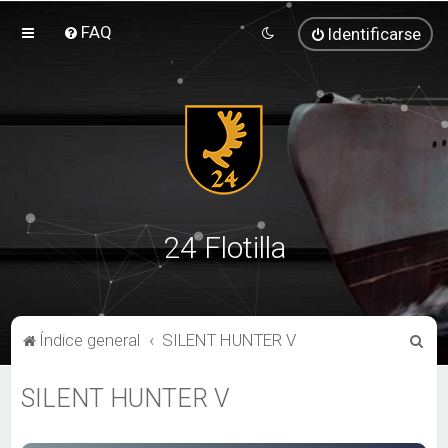
FAQ
Identificarse
24 Flotilla
B
Índice general
SILENT HUNTER V
u
SILENT HUNTER V
s
c