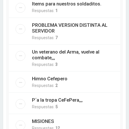
Items para nuestros soldaditos.
Respuestas:
1
PROBLEMA VERSION DISTINTA AL
SERVIDOR
Respuestas:
7
Un veterano del Arma, vuelve al
combate,,,
Respuestas:
3
Himno Cefepero
Respuestas:
2
P´a la tropa CeFePera,,,
Respuestas:
5
MISIONES
Respuestas:
12