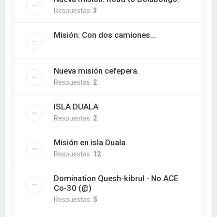
Respuestas:
3
Misión: Con dos camiones...
Nueva misión cefepera.
Respuestas:
2
ISLA DUALA
Respuestas:
2
Misión en isla Duala.
Respuestas:
12
Domination Quesh-kibrul - No ACE
Co-30 (@)
Respuestas:
5