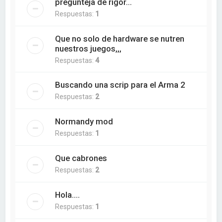
pregunteja de rigor...
Respuestas:
1
Que no solo de hardware se nutren
nuestros juegos,,,
Respuestas:
4
Buscando una scrip para el Arma 2
Respuestas:
2
Normandy mod
Respuestas:
1
Que cabrones
Respuestas:
2
Hola....
Respuestas:
1