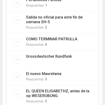
Respuestas:
1
Salida no oficial para este fin de
semana SH-5
Respuestas:
2
COMO TERMINAR PATRULLA
Respuestas:
6
Grossdeutscher Rundfunk
El nuevo Mauretania
Respuestas:
5
EL QUEEN ELISABETHZ, antes de la
op.WESERUBUNG.
Respuestas:
5