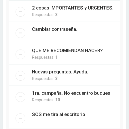
2 cosas IMPORTANTES y URGENTES.
Respuestas:
3
Cambiar contraseña.
QUE ME RECOMIENDAN HACER?
Respuestas:
1
Nuevas preguntas. Ayuda.
Respuestas:
3
1ra. campaña. No encuentro buques
Respuestas:
10
SOS me tira al escritorio