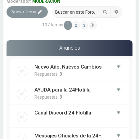
a
Moderador:
MODERACION
r
Buscar
Búsqueda
Nuevo Tema
107 temas
1
2
3
Siguiente
Anuncios
Nuevo Año, Nuevos Cambios
Respuestas:
3
AYUDA para la 24Flotilla
Respuestas:
3
Canal Discord 24 Flotilla
Mensajes Oficiales de la 24F.