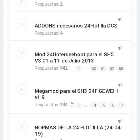
Respuestas:
2
ADDONS necesarios 24Flotilla DCS
Respuestas:
4
Mod 24Unterseeboot para el SH5
V3.01 a 11 de Julio 2013
Respuestas:
942
…
1
60
61
62
63
Megamod para el SH3 24F GEWEIH
v1.9
Respuestas:
244
…
1
14
15
16
17
NORMAS DE LA 24 FLOTILLA (24-04-
19)