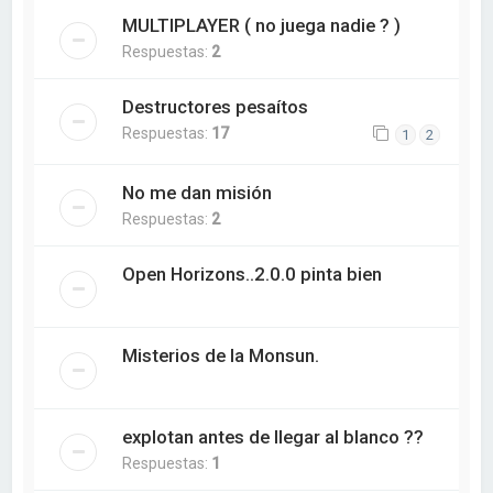
MULTIPLAYER ( no juega nadie ? )
Respuestas:
2
Destructores pesaítos
Respuestas:
17
1
2
No me dan misión
Respuestas:
2
Open Horizons..2.0.0 pinta bien
Misterios de la Monsun.
explotan antes de llegar al blanco ??
Respuestas:
1