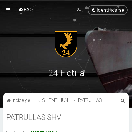
FAQ
Identificarse
24 Flotilla
B
Índice general
SILENT HUNTER V
PATRULLAS SHV
u
PATRULLAS SHV
s
c