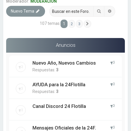
a
Moderador:
MODERACION
r
Buscar
Búsqueda
Nuevo Tema
107 temas
1
2
3
Siguiente
Anuncios
Nuevo Año, Nuevos Cambios
Respuestas:
3
AYUDA para la 24Flotilla
Respuestas:
3
Canal Discord 24 Flotilla
Mensajes Oficiales de la 24F.