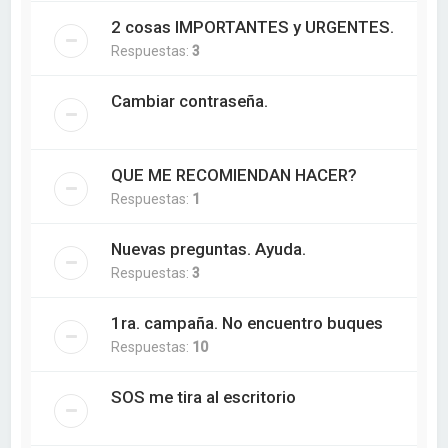
2 cosas IMPORTANTES y URGENTES.
Respuestas:
3
Cambiar contraseña.
QUE ME RECOMIENDAN HACER?
Respuestas:
1
Nuevas preguntas. Ayuda.
Respuestas:
3
1ra. campaña. No encuentro buques
Respuestas:
10
SOS me tira al escritorio