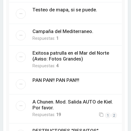
Testeo de mapa, si se puede.
Campaña del Mediterraneo.
Respuestas:
1
Exitosa patrulla en el Mar del Norte
(Aviso: Fotos Grandes)
Respuestas:
4
PAN PAN!! PAN PAN!!!
A Chunen. Mod. Salida AUTO de Kiel.
Por favor.
Respuestas:
19
1
2
DESTRUCTORES "PESAITOS"