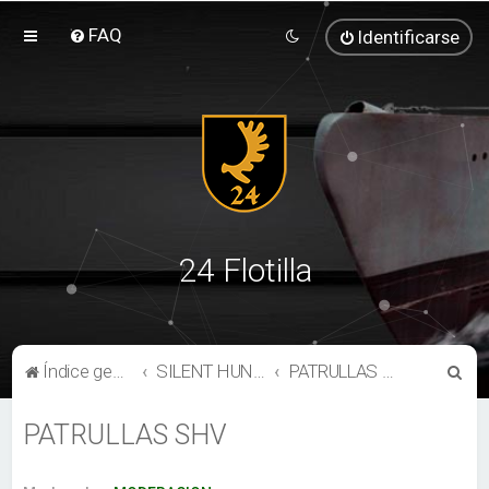
FAQ
Identificarse
24 Flotilla
B
Índice general
SILENT HUNTER V
PATRULLAS SHV
u
PATRULLAS SHV
s
c