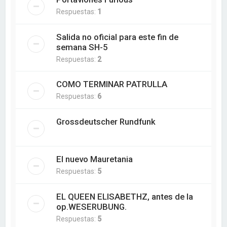
Respuestas:
1
Salida no oficial para este fin de
semana SH-5
Respuestas:
2
COMO TERMINAR PATRULLA
Respuestas:
6
Grossdeutscher Rundfunk
El nuevo Mauretania
Respuestas:
5
EL QUEEN ELISABETHZ, antes de la
op.WESERUBUNG.
Respuestas:
5