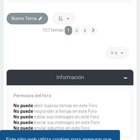
Nuevo Tema
107 temas
1
2
3
Siguiente
Ir a
Información
Permisos del foro
No puede
abrir nuevos temas en este Foro
No puede
responder a temas en este Foro
No puede
editar sus mensajes en este Foro
No puede
borrar sus mensajes en este Foro
No puede
enviar adjuntos en este Foro
Este sitio web utiliza cookies para asegurar que