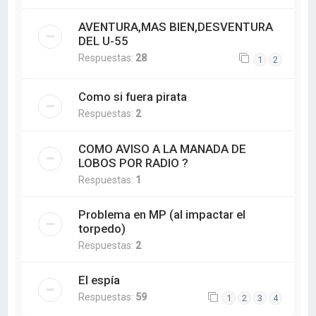
AVENTURA,MAS BIEN,DESVENTURA
DEL U-55
Respuestas:
28
1
2
Como si fuera pirata
Respuestas:
2
COMO AVISO A LA MANADA DE
LOBOS POR RADIO ?
Respuestas:
1
Problema en MP (al impactar el
torpedo)
Respuestas:
2
El espía
Respuestas:
59
1
2
3
4