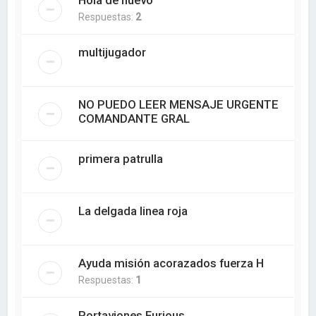
Hola de nuevo
Respuestas:
2
multijugador
NO PUEDO LEER MENSAJE URGENTE
COMANDANTE GRAL
primera patrulla
La delgada linea roja
Ayuda misión acorazados fuerza H
Respuestas:
1
Portaviones Furious