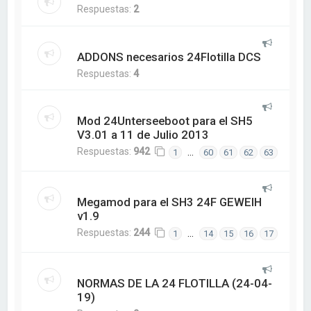
Respuestas:
2
ADDONS necesarios 24Flotilla DCS
Respuestas:
4
Mod 24Unterseeboot para el SH5
V3.01 a 11 de Julio 2013
Respuestas:
942
…
1
60
61
62
63
Megamod para el SH3 24F GEWEIH
v1.9
Respuestas:
244
…
1
14
15
16
17
NORMAS DE LA 24 FLOTILLA (24-04-
19)