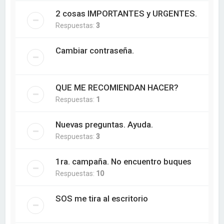
2 cosas IMPORTANTES y URGENTES.
Respuestas:
3
Cambiar contraseña.
QUE ME RECOMIENDAN HACER?
Respuestas:
1
Nuevas preguntas. Ayuda.
Respuestas:
3
1ra. campaña. No encuentro buques
Respuestas:
10
SOS me tira al escritorio