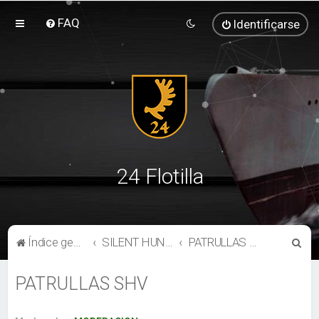
FAQ
Identificarse
24 Flotilla
B
Índice general
SILENT HUNTER V
PATRULLAS SHV
u
PATRULLAS SHV
s
c