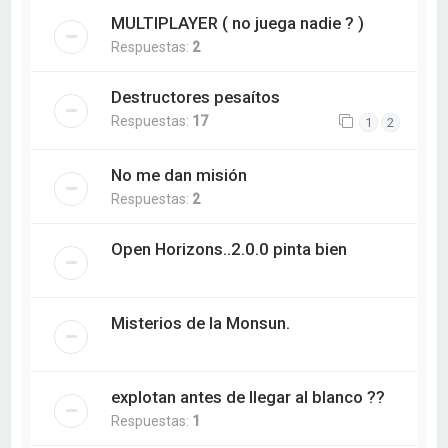
MULTIPLAYER ( no juega nadie ? )
Respuestas:
2
Destructores pesaítos
Respuestas:
17
1
2
No me dan misión
Respuestas:
2
Open Horizons..2.0.0 pinta bien
Misterios de la Monsun.
explotan antes de llegar al blanco ??
Respuestas:
1