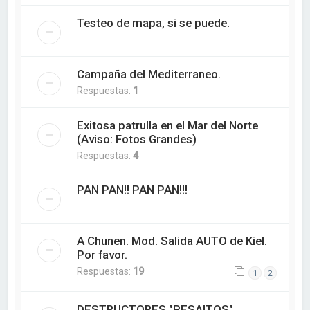
Testeo de mapa, si se puede.
Campaña del Mediterraneo.
Respuestas:
1
Exitosa patrulla en el Mar del Norte
(Aviso: Fotos Grandes)
Respuestas:
4
PAN PAN!! PAN PAN!!!
A Chunen. Mod. Salida AUTO de Kiel.
Por favor.
Respuestas:
19
1
2
DESTRUCTORES "PESAITOS"