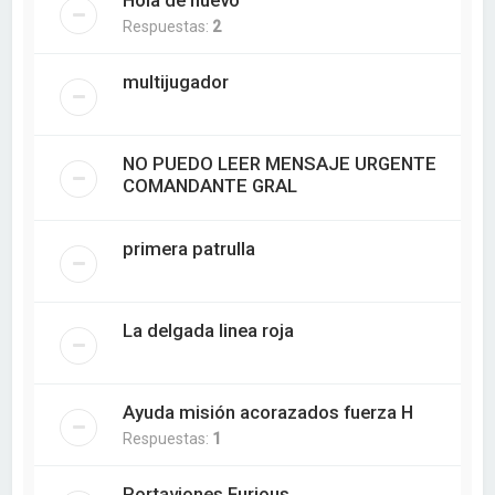
Hola de nuevo
Respuestas:
2
multijugador
NO PUEDO LEER MENSAJE URGENTE
COMANDANTE GRAL
primera patrulla
La delgada linea roja
Ayuda misión acorazados fuerza H
Respuestas:
1
Portaviones Furious