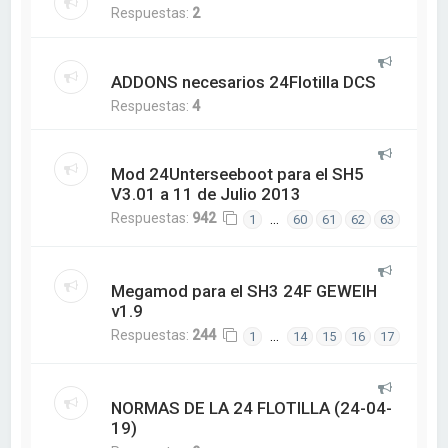
Respuestas:
2
ADDONS necesarios 24Flotilla DCS
Respuestas:
4
Mod 24Unterseeboot para el SH5
V3.01 a 11 de Julio 2013
Respuestas:
942
…
1
60
61
62
63
Megamod para el SH3 24F GEWEIH
v1.9
Respuestas:
244
…
1
14
15
16
17
NORMAS DE LA 24 FLOTILLA (24-04-
19)