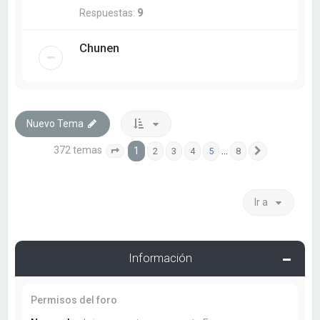
Respuestas:
9
Chunen
Nuevo Tema
372 temas
1
…
2
3
4
5
8
Página
1
de
8
Siguiente
Ir a
Información
Permisos del foro