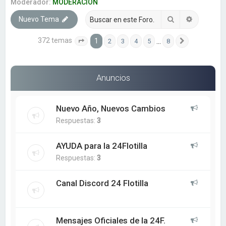
a
Moderador:
MODERACION
r
Buscar
Búsqueda
Nuevo Tema
372 temas
1
…
2
3
4
5
8
Página
1
de
8
Siguiente
Anuncios
Nuevo Año, Nuevos Cambios
Respuestas:
3
AYUDA para la 24Flotilla
Respuestas:
3
Canal Discord 24 Flotilla
Mensajes Oficiales de la 24F.