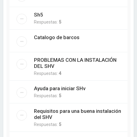
Sh5
Respuestas:
5
Catalogo de barcos
PROBLEMAS CON LA INSTALACIÓN
DEL SHV
Respuestas:
4
Ayuda para iniciar SHv
Respuestas:
5
Requisitos para una buena instalación
del SHV
Respuestas:
5