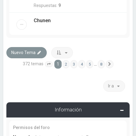
Respuestas:
9
Chunen
Nuevo Tema
372 temas
1
…
2
3
4
5
8
Página
1
de
8
Siguiente
Ir a
Información
Permisos del foro