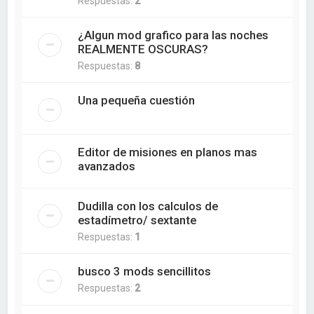
Respuestas:
2
¿Algun mod grafico para las noches
REALMENTE OSCURAS?
Respuestas:
8
Una pequeña cuestión
Editor de misiones en planos mas
avanzados
Dudilla con los calculos de
estadímetro/ sextante
Respuestas:
1
busco 3 mods sencillitos
Respuestas:
2