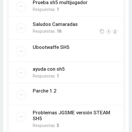
Prueba sh5 multijugador
Respuestas:
1
Saludos Camaradas
Respuestas:
16
1
2
Ubootwaffe SH5
ayuda con sh5
Respuestas:
1
Parche 1.2
Problemas JGSME versión STEAM
SH5
Respuestas:
3