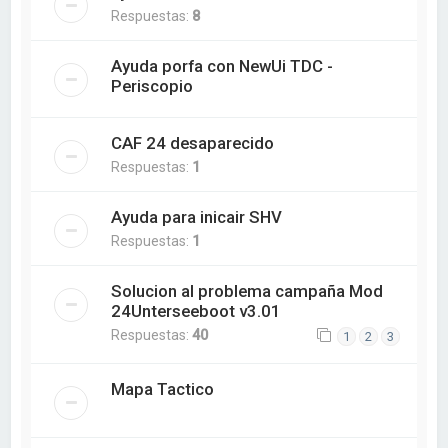
Respuestas:
8
Ayuda porfa con NewUi TDC -
Periscopio
CAF 24 desaparecido
Respuestas:
1
Ayuda para inicair SHV
Respuestas:
1
Solucion al problema campaña Mod
24Unterseeboot v3.01
Respuestas:
40
1
2
3
Mapa Tactico