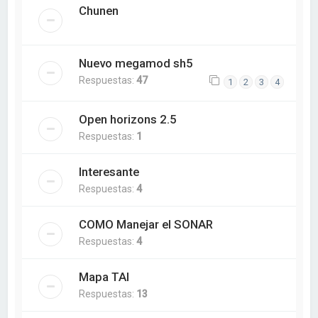
Chunen
Nuevo megamod sh5
Respuestas:
47
1
2
3
4
Open horizons 2.5
Respuestas:
1
Interesante
Respuestas:
4
COMO Manejar el SONAR
Respuestas:
4
Mapa TAI
Respuestas:
13