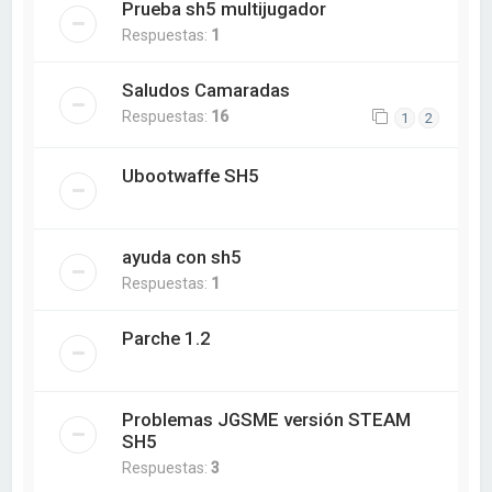
Prueba sh5 multijugador
Respuestas:
1
Saludos Camaradas
Respuestas:
16
1
2
Ubootwaffe SH5
ayuda con sh5
Respuestas:
1
Parche 1.2
Problemas JGSME versión STEAM
SH5
Respuestas:
3