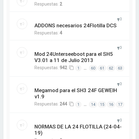
Respuestas:
2
ADDONS necesarios 24Flotilla DCS
Respuestas:
4
Mod 24Unterseeboot para el SH5
V3.01 a 11 de Julio 2013
Respuestas:
942
…
1
60
61
62
63
Megamod para el SH3 24F GEWEIH
v1.9
Respuestas:
244
…
1
14
15
16
17
NORMAS DE LA 24 FLOTILLA (24-04-
19)