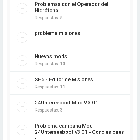
Problemas con el Operador del
Hidrófono.
Respuestas:
5
problema misiones
Nuevos mods
Respuestas:
10
SH5 - Editor de Misiones...
Respuestas:
11
24Untereeboot Mod.V.3.01
Respuestas:
3
Problema campaña Mod
24Unterseeboot v3.01 - Conclusiones
-