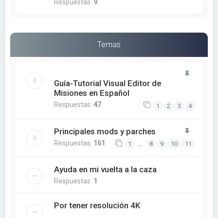
Respuestas:
9
Temas
Guía-Tutorial Visual Editor de
Misiones en Español
Respuestas:
47
1
2
3
4
Principales mods y parches
Respuestas:
161
…
1
8
9
10
11
Ayuda en mi vuelta a la caza
Respuestas:
1
Por tener resolución 4K