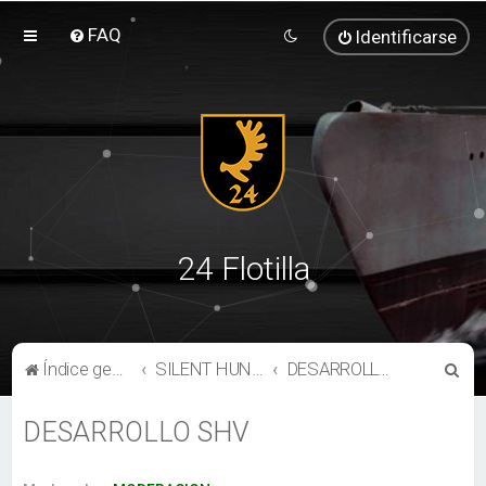
FAQ
Identificarse
24 Flotilla
B
Índice general
SILENT HUNTER V
DESARROLLO SHV
u
DESARROLLO SHV
s
c