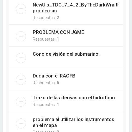
NewUIs_TDC_7_4_2_ByTheDarkWraith
problemas
Respuestas:
2
PROBLEMA CON JGME
Respuestas:
1
Cono de visión del submarino.
Duda con el RAOFB
Respuestas:
5
Trazo de las derivas con el hidrófono
Respuestas:
1
problema al utilizar los instrumentos
en el mapa