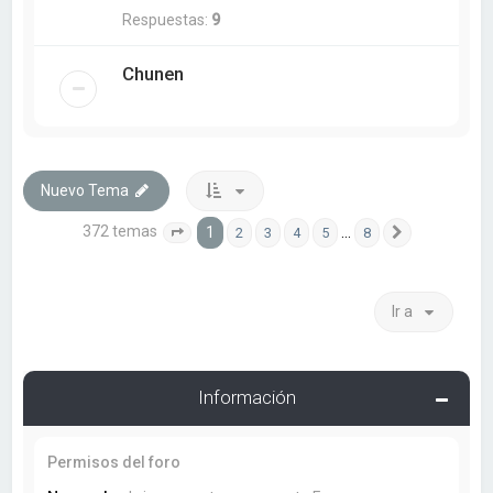
Respuestas:
9
Chunen
Nuevo Tema
372 temas
1
…
2
3
4
5
8
Página
1
de
8
Siguiente
Ir a
Información
Permisos del foro