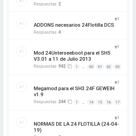
Respuestas:
2
ADDONS necesarios 24Flotilla DCS
Respuestas:
4
Mod 24Unterseeboot para el SH5
V3.01 a 11 de Julio 2013
Respuestas:
942
…
1
60
61
62
63
Megamod para el SH3 24F GEWEIH
v1.9
Respuestas:
244
…
1
14
15
16
17
NORMAS DE LA 24 FLOTILLA (24-04-
19)