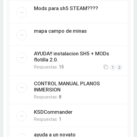
Mods para sh5 STEAM????
mapa campo de minas
AYUDA!! instalacion SH5 + MODs
flotilla 2.0.
Respuestas:
15
1
2
CONTROL MANUAL PLANOS
INMERSION
Respuestas:
8
KSDCommander
Respuestas:
1
ayuda a un novato