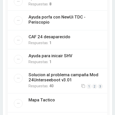
Respuestas:
8
Ayuda porfa con NewUi TDC -
Periscopio
CAF 24 desaparecido
Respuestas:
1
Ayuda para inicair SHV
Respuestas:
1
Solucion al problema campaña Mod
24Unterseeboot v3.01
Respuestas:
40
1
2
3
Mapa Tactico