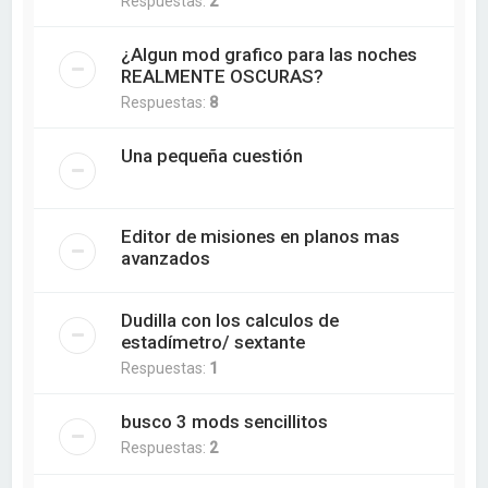
Respuestas:
2
¿Algun mod grafico para las noches
REALMENTE OSCURAS?
Respuestas:
8
Una pequeña cuestión
Editor de misiones en planos mas
avanzados
Dudilla con los calculos de
estadímetro/ sextante
Respuestas:
1
busco 3 mods sencillitos
Respuestas:
2