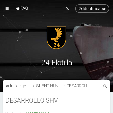
FAQ
Identificarse
24 Flotilla
B
Índice general
SILENT HUNTER V
DESARROLLO SHV
u
DESARROLLO SHV
s
c