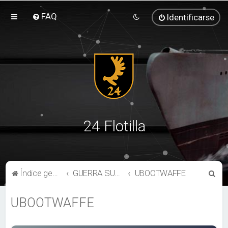
FAQ
Identificarse
24 Flotilla
B
Índice general
GUERRA SUBMARINA
UBOOTWAFFE
u
UBOOTWAFFE
s
c