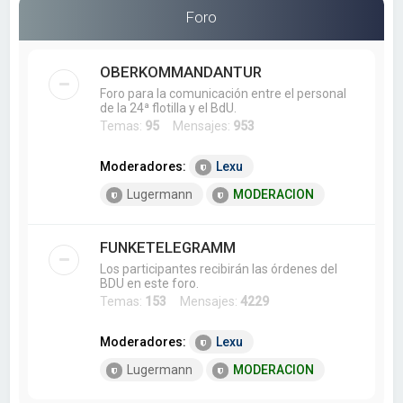
a
Foro
r
OBERKOMMANDANTUR
Foro para la comunicación entre el personal
de la 24ª flotilla y el BdU.
Temas:
95
Mensajes:
953
Moderadores:
Lexu
Lugermann
MODERACION
FUNKETELEGRAMM
Los participantes recibirán las órdenes del
BDU en este foro.
Temas:
153
Mensajes:
4229
Moderadores:
Lexu
Lugermann
MODERACION