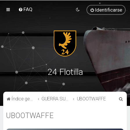
FAQ
Identificarse
24 Flotilla
B
Índice general
GUERRA SUBMARINA
UBOOTWAFFE
u
UBOOTWAFFE
s
c