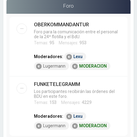
a
Foro
r
OBERKOMMANDANTUR
Foro para la comunicación entre el personal
de la 24ª flotilla y el BdU.
Temas:
95
Mensajes:
953
Moderadores:
Lexu
Lugermann
MODERACION
FUNKETELEGRAMM
Los participantes recibirán las órdenes del
BDU en este foro.
Temas:
153
Mensajes:
4229
Moderadores:
Lexu
Lugermann
MODERACION