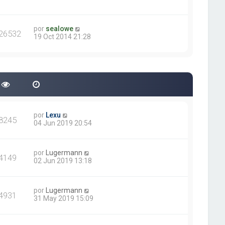
por
sealowe
26532
19 Oct 2014 21:28
por
Lexu
8245
04 Jun 2019 20:54
por
Lugermann
4149
02 Jun 2019 13:18
por
Lugermann
4931
31 May 2019 15:09