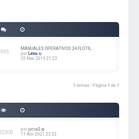
MANUALES OPERATIVOS 24 FLOTIL…
935
V
por
Lexu
e
25 Mar 2019 21:23
r
ú
l
t
i
5 temas • Página
1
de
1
m
o
m
e
n
s
a
j
e
por
jorca2
32300
11 Abr 2021 23:22