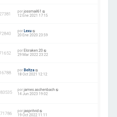
por
jossmail61
27381
12 Ene 2021 17:15
por
Lexu
72840
20 Ene 2020 23:59
por
Elcraken.20
71652
29 Mar 2022 23:22
por
Beltza
16788
18 Oct 2021 12:12
por
james.aschenbach
383535
14 Jun 2023 19:02
por
jaspritvid
271786
19 Oct 2022 11:11