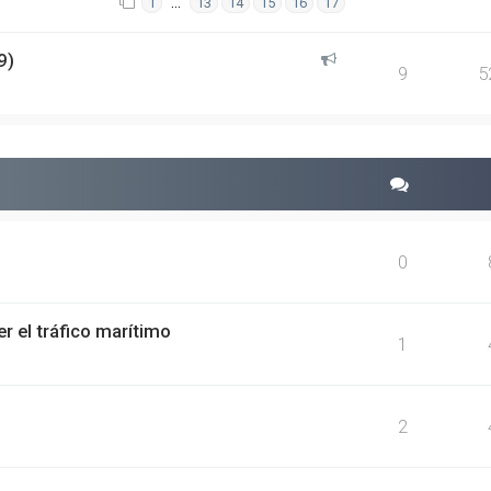
…
1
13
14
15
16
17
9)
9
5
0
r el tráfico marítimo
1
2