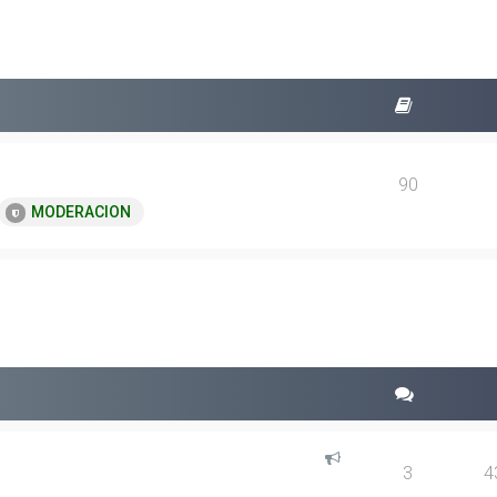
90
MODERACION
squeda avanzada
3
4