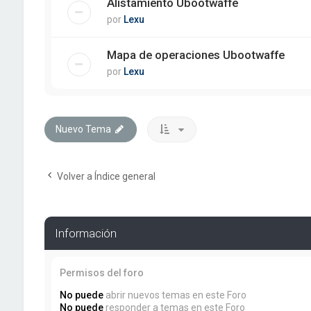
Alistamiento Ubootwaffe
por
Lexu
Mapa de operaciones Ubootwaffe
por
Lexu
Nuevo Tema
Volver a Índice general
Información
Permisos del foro
No puede
abrir nuevos temas en este Foro
No puede
responder a temas en este Foro