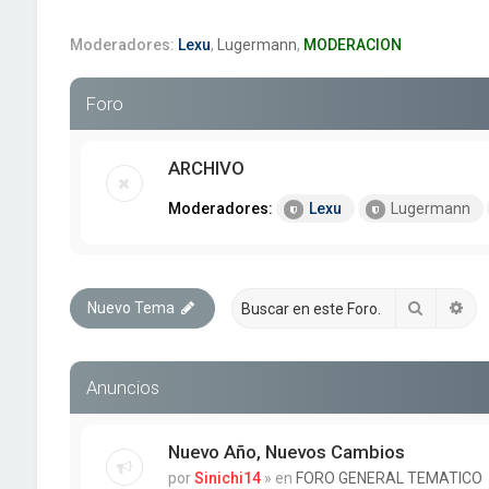
Moderadores:
Lexu
,
Lugermann
,
MODERACION
Foro
ARCHIVO
Moderadores:
Lexu
Lugermann
Buscar
Bú
Nuevo Tema
Anuncios
Nuevo Año, Nuevos Cambios
por
Sinichi14
» en
FORO GENERAL TEMATICO