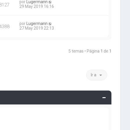
por
Lugermann
8127
29 May 2019 16:16
por
Lugermann
4388
27 May 2019 22:13
5 temas • Página
1
de
1
Ir a