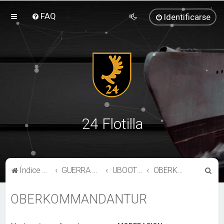
FAQ
Identificarse
24 Flotilla
B
Índice general
GUERRA SUBMARINA
UBOOTWAFFE
OBERKOMMANDANTUR
u
OBERKOMMANDANTUR
s
c