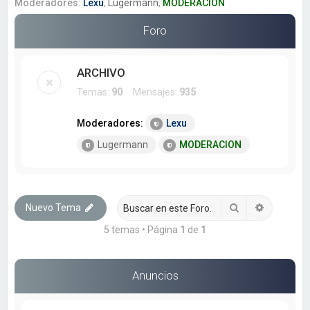
a
Moderadores:
Lexu
,
Lugermann
,
MODERACION
r
Foro
ARCHIVO
Temas:
90
Mensajes:
935
Moderadores:
Lexu
Lugermann
MODERACION
Buscar
Búsqueda
Nuevo Tema
5 temas • Página
1
de
1
Anuncios