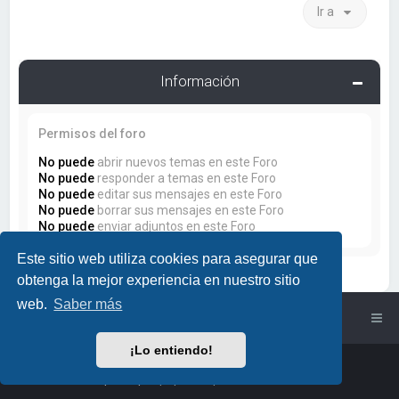
Ir a
Información
Permisos del foro
No puede
abrir nuevos temas en este Foro
No puede
responder a temas en este Foro
No puede
editar sus mensajes en este Foro
No puede
borrar sus mensajes en este Foro
No puede
enviar adjuntos en este Foro
Este sitio web utiliza cookies para asegurar que
obtenga la mejor experiencia en nuestro sitio
web.
Saber más
Índice general
¡Lo entiendo!
Powered by
phpBB
™
• Design by
PlanetStyles
Traducción al español por
phpBB España