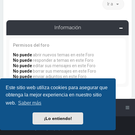
Ir a
Información
Permisos del foro
No puede
abrir nuevos temas en este Foro
No puede
responder a temas en este Foro
No puede
editar sus mensajes en este Foro
No puede
borrar sus mensajes en este Foro
No puede
enviar adjuntos en este Foro
Este sitio web utiliza cookies para asegurar que
obtenga la mejor experiencia en nuestro sitio
web.
Saber más
Índice general
¡Lo entiendo!
Powered by
phpBB
™
• Design by
PlanetStyles
Traducción al español por
phpBB España