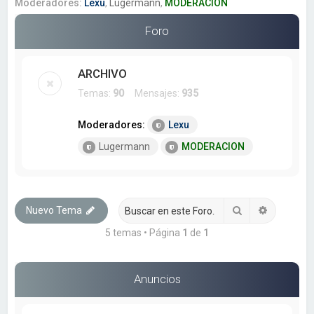
a
Moderadores:
Lexu
,
Lugermann
,
MODERACION
r
Foro
ARCHIVO
Temas:
90
Mensajes:
935
Moderadores:
Lexu
Lugermann
MODERACION
Buscar
Búsqueda
Nuevo Tema
5 temas • Página
1
de
1
Anuncios