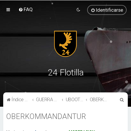
FAQ
Identificarse
24 Flotilla
B
Índice general
GUERRA SUBMARINA
UBOOTWAFFE
OBERKOMMANDANTUR
u
OBERKOMMANDANTUR
s
c