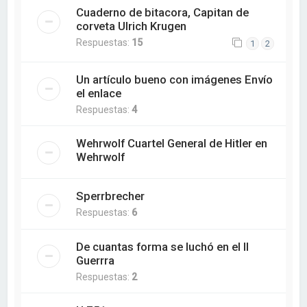
Cuaderno de bitacora, Capitan de
corveta Ulrich Krugen
Respuestas:
15
1
2
Un artículo bueno con imágenes Envío
el enlace
Respuestas:
4
Wehrwolf Cuartel General de Hitler en
Wehrwolf
Sperrbrecher
Respuestas:
6
De cuantas forma se luchó en el II
Guerrra
Respuestas:
2