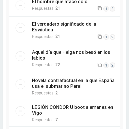
El hombre que atacó solo
Respuestas:
21
1
2
El verdadero significado de la
Esvástica
Respuestas:
21
1
2
Aquel día que Helga nos besó en los
labios
Respuestas:
22
1
2
Novela contrafactual en la que España
usa el submarino Peral
Respuestas:
2
LEGIÓN CONDOR U boot alemanes en
Vigo
Respuestas:
7