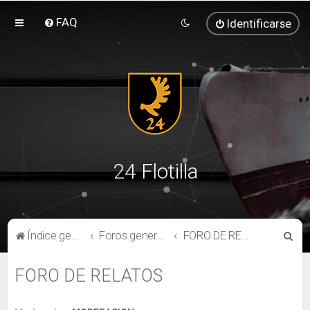
FAQ
Identificarse
24 Flotilla
B
Índice general
Foros generales de la 24th Flotilla "Geweih"
FORO DE RELATOS
u
FORO DE RELATOS
s
c