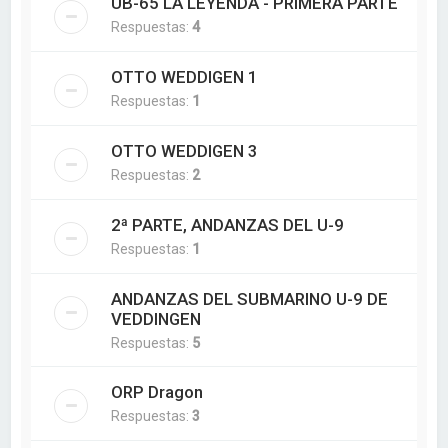
UB-65 LA LEYENDA - PRIMERA PARTE
Respuestas:
4
OTTO WEDDIGEN 1
Respuestas:
1
OTTO WEDDIGEN 3
Respuestas:
2
2ª PARTE, ANDANZAS DEL U-9
Respuestas:
1
ANDANZAS DEL SUBMARINO U-9 DE
VEDDINGEN
Respuestas:
5
ORP Dragon
Respuestas:
3