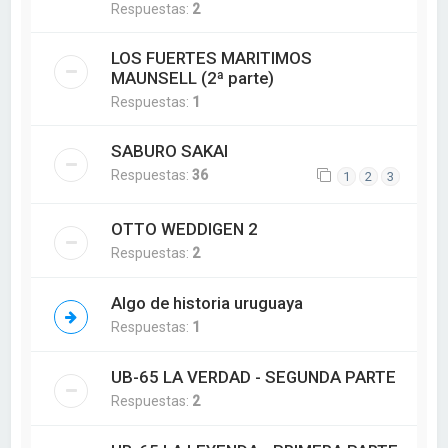
Respuestas:
2
LOS FUERTES MARITIMOS
MAUNSELL (2ª parte)
Respuestas:
1
SABURO SAKAI
Respuestas:
36
1
2
3
OTTO WEDDIGEN 2
Respuestas:
2
Algo de historia uruguaya
Respuestas:
1
UB-65 LA VERDAD - SEGUNDA PARTE
Respuestas:
2