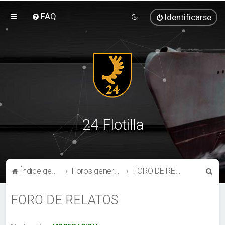
FAQ
Identificarse
24 Flotilla
B
Índice general
Foros generales de la 24th Flotilla "Geweih"
FORO DE RELATOS
u
FORO DE RELATOS
s
c