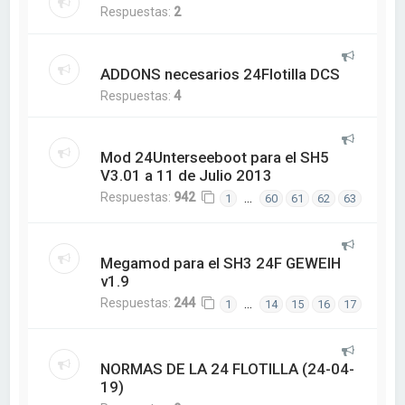
Respuestas:
2
ADDONS necesarios 24Flotilla DCS
Respuestas:
4
Mod 24Unterseeboot para el SH5
V3.01 a 11 de Julio 2013
Respuestas:
942
…
1
60
61
62
63
Megamod para el SH3 24F GEWEIH
v1.9
Respuestas:
244
…
1
14
15
16
17
NORMAS DE LA 24 FLOTILLA (24-04-
19)