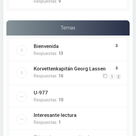
Respuestas:
9
Temas
Bienvenida
Respuestas:
13
Korvettenkapitän Georg Lassen
Respuestas:
16
1
2
U-977
Respuestas:
10
Interesante lectura
Respuestas:
1