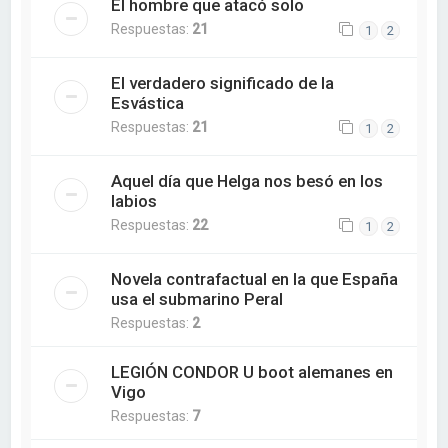
El hombre que atacó solo
Respuestas:
21
1
2
El verdadero significado de la
Esvástica
Respuestas:
21
1
2
Aquel día que Helga nos besó en los
labios
Respuestas:
22
1
2
Novela contrafactual en la que España
usa el submarino Peral
Respuestas:
2
LEGIÓN CONDOR U boot alemanes en
Vigo
Respuestas:
7