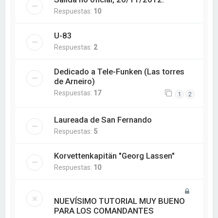
Respuestas:
10
U-83
Respuestas:
2
Dedicado a Tele-Funken (Las torres
de Arneiro)
Respuestas:
17
1
2
Laureada de San Fernando
Respuestas:
5
Korvettenkapitän "Georg Lassen"
Respuestas:
10
NUEVÍSIMO TUTORIAL MUY BUENO
PARA LOS COMANDANTES