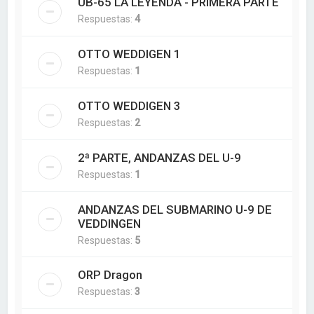
UB-65 LA LEYENDA - PRIMERA PARTE
Respuestas:
4
OTTO WEDDIGEN 1
Respuestas:
1
OTTO WEDDIGEN 3
Respuestas:
2
2ª PARTE, ANDANZAS DEL U-9
Respuestas:
1
ANDANZAS DEL SUBMARINO U-9 DE
VEDDINGEN
Respuestas:
5
ORP Dragon
Respuestas:
3