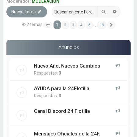
a
Moderador:
MODERACION
r
Buscar
Búsqueda
Nuevo Tema
922 temas
1
…
2
3
4
5
19
Página
1
de
19
Siguiente
Anuncios
Nuevo Año, Nuevos Cambios
Respuestas:
3
AYUDA para la 24Flotilla
Respuestas:
3
Canal Discord 24 Flotilla
Mensajes Oficiales de la 24F.