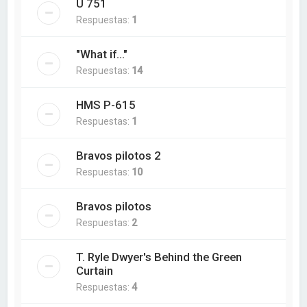
U 751
Respuestas:
1
"What if…"
Respuestas:
14
HMS P-615
Respuestas:
1
Bravos pilotos 2
Respuestas:
10
Bravos pilotos
Respuestas:
2
T. Ryle Dwyer's Behind the Green
Curtain
Respuestas:
4