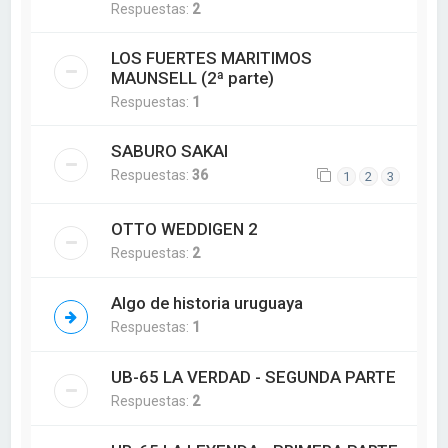
Respuestas:
2
LOS FUERTES MARITIMOS
MAUNSELL (2ª parte)
Respuestas:
1
SABURO SAKAI
Respuestas:
36
1
2
3
OTTO WEDDIGEN 2
Respuestas:
2
Algo de historia uruguaya
Respuestas:
1
UB-65 LA VERDAD - SEGUNDA PARTE
Respuestas:
2