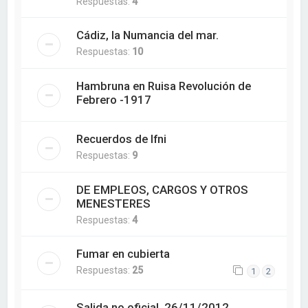
Respuestas:
4
Cádiz, la Numancia del mar.
Respuestas:
10
Hambruna en Ruisa Revolución de
Febrero -1917
Recuerdos de Ifni
Respuestas:
9
DE EMPLEOS, CARGOS Y OTROS
MENESTERES
Respuestas:
4
Fumar en cubierta
Respuestas:
25
1
2
Salida no oficial, 26/11/2012.