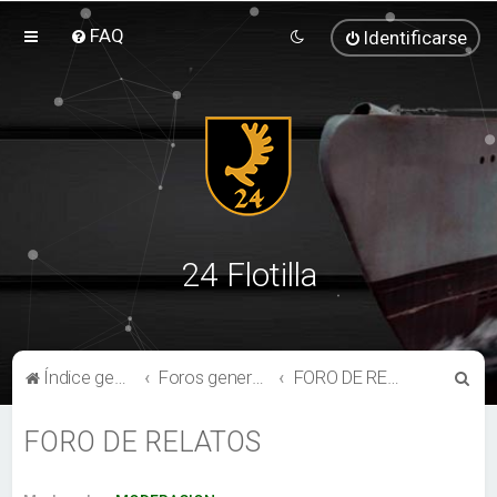
FAQ
Identificarse
24 Flotilla
B
Índice general
Foros generales de la 24th Flotilla "Geweih"
FORO DE RELATOS
u
FORO DE RELATOS
s
c