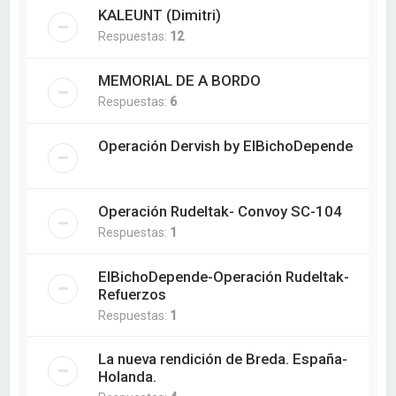
KALEUNT (Dimitri)
Respuestas:
12
MEMORIAL DE A BORDO
Respuestas:
6
Operación Dervish by ElBichoDepende
Operación Rudeltak- Convoy SC-104
Respuestas:
1
ElBichoDepende-Operación Rudeltak-
Refuerzos
Respuestas:
1
La nueva rendición de Breda. España-
Holanda.