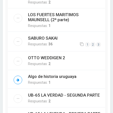
Respuestas:
2
LOS FUERTES MARITIMOS
MAUNSELL (2ª parte)
Respuestas:
1
SABURO SAKAI
Respuestas:
36
1
2
3
OTTO WEDDIGEN 2
Respuestas:
2
Algo de historia uruguaya
Respuestas:
1
UB-65 LA VERDAD - SEGUNDA PARTE
Respuestas:
2