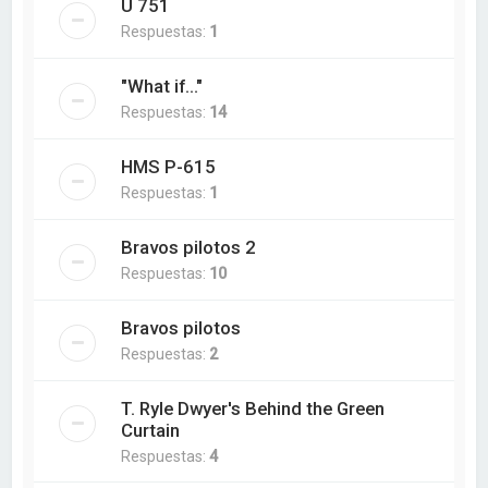
U 751
Respuestas:
1
"What if…"
Respuestas:
14
HMS P-615
Respuestas:
1
Bravos pilotos 2
Respuestas:
10
Bravos pilotos
Respuestas:
2
T. Ryle Dwyer's Behind the Green
Curtain
Respuestas:
4