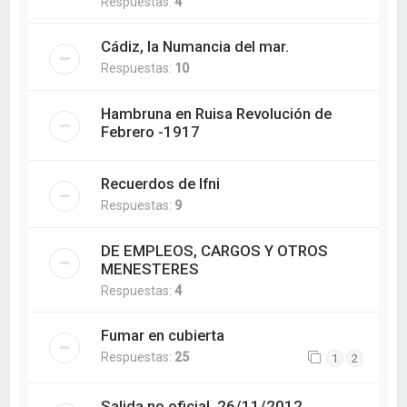
Respuestas:
4
Cádiz, la Numancia del mar.
Respuestas:
10
Hambruna en Ruisa Revolución de
Febrero -1917
Recuerdos de Ifni
Respuestas:
9
DE EMPLEOS, CARGOS Y OTROS
MENESTERES
Respuestas:
4
Fumar en cubierta
Respuestas:
25
1
2
Salida no oficial, 26/11/2012.