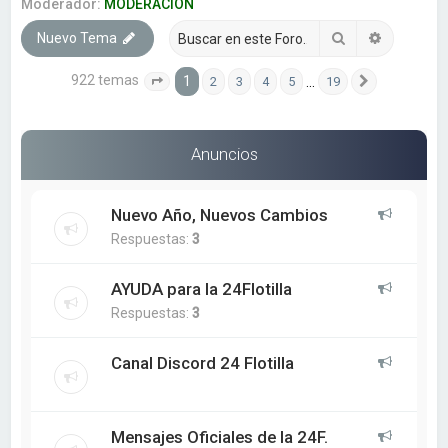
a
Moderador:
MODERACION
r
Buscar
Búsqueda
Nuevo Tema
922 temas
1
…
2
3
4
5
19
Página
1
de
19
Siguiente
Anuncios
Nuevo Año, Nuevos Cambios
Respuestas:
3
AYUDA para la 24Flotilla
Respuestas:
3
Canal Discord 24 Flotilla
Mensajes Oficiales de la 24F.