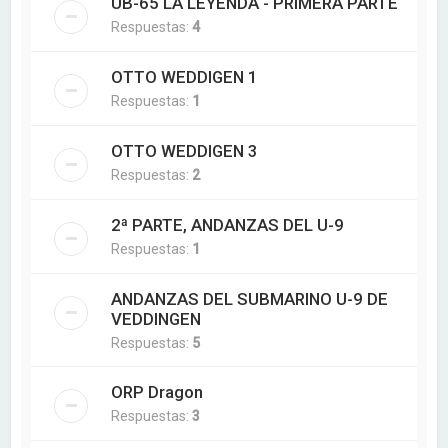
UB-65 LA LEYENDA - PRIMERA PARTE
Respuestas:
4
OTTO WEDDIGEN 1
Respuestas:
1
OTTO WEDDIGEN 3
Respuestas:
2
2ª PARTE, ANDANZAS DEL U-9
Respuestas:
1
ANDANZAS DEL SUBMARINO U-9 DE
VEDDINGEN
Respuestas:
5
ORP Dragon
Respuestas:
3