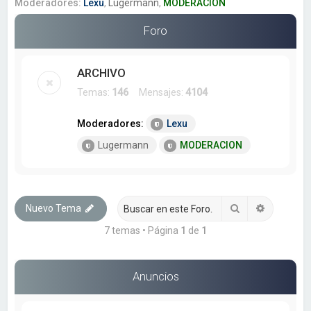
a
Moderadores:
Lexu
,
Lugermann
,
MODERACION
r
Foro
ARCHIVO
Temas:
146
Mensajes:
4104
Moderadores:
Lexu
Lugermann
MODERACION
Buscar
Búsqueda
Nuevo Tema
7 temas • Página
1
de
1
Anuncios