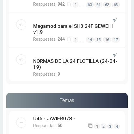
Respuestas:
942
…
1
60
61
62
63
Megamod para el SH3 24F GEWEIH
v1.9
Respuestas:
244
…
1
14
15
16
17
NORMAS DE LA 24 FLOTILLA (24-04-
19)
Respuestas:
9
Temas
U45 - JAVIER078 -
Respuestas:
50
1
2
3
4