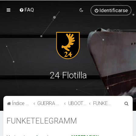
FAQ
Identificarse
24 Flotilla
B
Índice general
GUERRA SUBMARINA
UBOOTWAFFE
FUNKETELEGRAMM
u
FUNKETELEGRAMM
s
c