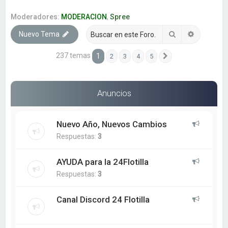
a
r
Moderadores:
MODERACION
,
Spree
Buscar
Búsqueda
Nuevo Tema
237 temas
1
2
3
4
5
Siguiente
Anuncios
Nuevo Año, Nuevos Cambios
Respuestas:
3
AYUDA para la 24Flotilla
Respuestas:
3
Canal Discord 24 Flotilla