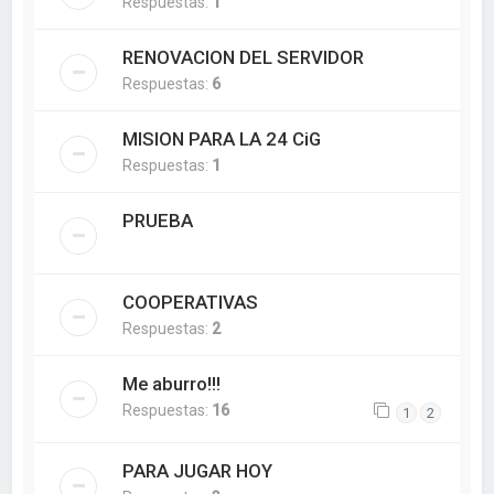
Respuestas:
1
RENOVACION DEL SERVIDOR
Respuestas:
6
MISION PARA LA 24 CiG
Respuestas:
1
PRUEBA
COOPERATIVAS
Respuestas:
2
Me aburro!!!
Respuestas:
16
1
2
PARA JUGAR HOY