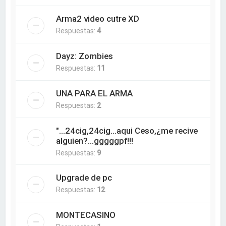
Arma2 video cutre XD
Respuestas:
4
Dayz: Zombies
Respuestas:
11
UNA PARA EL ARMA
Respuestas:
2
"...24cig,24cig...aqui Ceso,¿me recive
alguien?...gggggpf!!!
Respuestas:
9
Upgrade de pc
Respuestas:
12
MONTECASINO