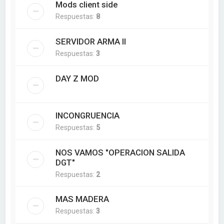
Mods client side
Respuestas:
8
SERVIDOR ARMA II
Respuestas:
3
DAY Z MOD
INCONGRUENCIA
Respuestas:
5
NOS VAMOS "OPERACION SALIDA
DGT"
Respuestas:
2
MAS MADERA
Respuestas:
3