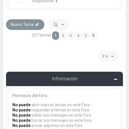
Respuestas:
3
Nuevo Tema
237 temas
1
2
3
4
5
Siguiente
Ir a
Información
Permisos del foro
No puede
abrir nuevos temas en este Foro
No puede
responder a temas en este Foro
No puede
editar sus mensajes en este Foro
No puede
borrar sus mensajes en este Foro
No puede
enviar adjuntos en este Foro