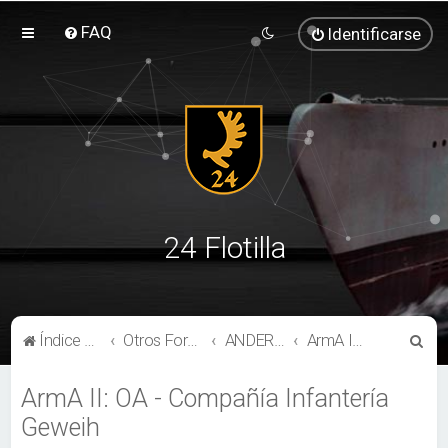
FAQ
Identificarse
24 Flotilla
B
Índice general
Otros Foros
ANDERE WAFFEN - SECCION OTROS JUEGOS
ArmA II: OA - Compañía Infantería Geweih
u
ArmA II: OA - Compañía Infantería
s
Geweih
c