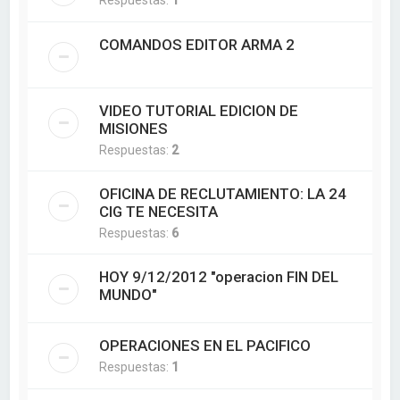
Respuestas:
1
COMANDOS EDITOR ARMA 2
VIDEO TUTORIAL EDICION DE
MISIONES
Respuestas:
2
OFICINA DE RECLUTAMIENTO: LA 24
CIG TE NECESITA
Respuestas:
6
HOY 9/12/2012 "operacion FIN DEL
MUNDO"
OPERACIONES EN EL PACIFICO
Respuestas:
1