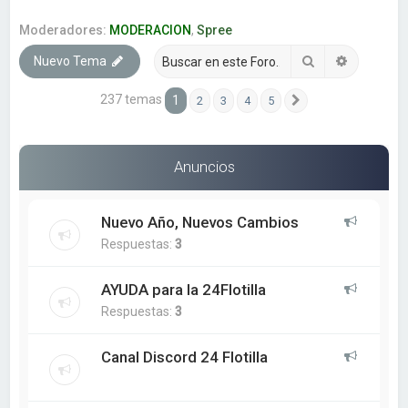
a
r
Moderadores:
MODERACION
,
Spree
Buscar
Búsqueda
Nuevo Tema
237 temas
1
2
3
4
5
Siguiente
Anuncios
Nuevo Año, Nuevos Cambios
Respuestas:
3
AYUDA para la 24Flotilla
Respuestas:
3
Canal Discord 24 Flotilla