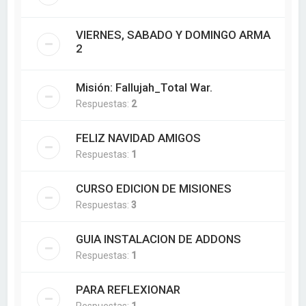
VIERNES, SABADO Y DOMINGO ARMA
2
Misión: Fallujah_Total War.
Respuestas:
2
FELIZ NAVIDAD AMIGOS
Respuestas:
1
CURSO EDICION DE MISIONES
Respuestas:
3
GUIA INSTALACION DE ADDONS
Respuestas:
1
PARA REFLEXIONAR