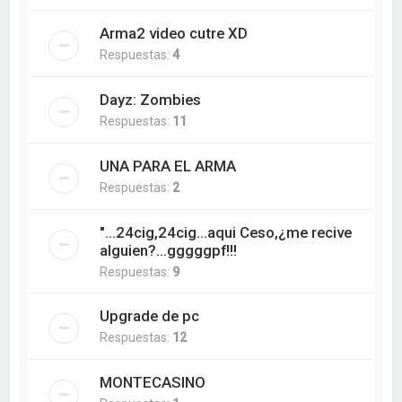
Arma2 video cutre XD
Respuestas:
4
Dayz: Zombies
Respuestas:
11
UNA PARA EL ARMA
Respuestas:
2
"...24cig,24cig...aqui Ceso,¿me recive
alguien?...gggggpf!!!
Respuestas:
9
Upgrade de pc
Respuestas:
12
MONTECASINO