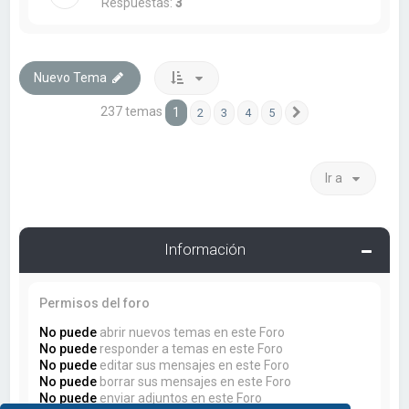
Respuestas:
3
Nuevo Tema
237 temas
1
2
3
4
5
Siguiente
Ir a
Información
Permisos del foro
No puede
abrir nuevos temas en este Foro
No puede
responder a temas en este Foro
No puede
editar sus mensajes en este Foro
No puede
borrar sus mensajes en este Foro
No puede
enviar adjuntos en este Foro