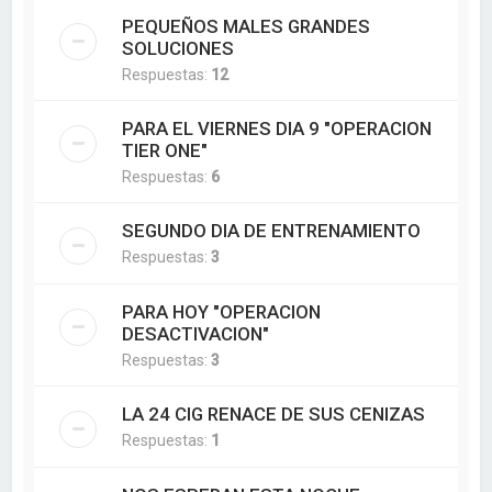
PEQUEÑOS MALES GRANDES
SOLUCIONES
Respuestas:
12
PARA EL VIERNES DIA 9 "OPERACION
TIER ONE"
Respuestas:
6
SEGUNDO DIA DE ENTRENAMIENTO
Respuestas:
3
PARA HOY "OPERACION
DESACTIVACION"
Respuestas:
3
LA 24 CIG RENACE DE SUS CENIZAS
Respuestas:
1