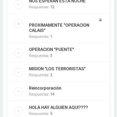
NOS ESPERAN ESTA NOCHE
Respuestas:
12
PROXIMAMENTE "OPERACION
CALAIS"
Respuestas:
1
OPERACION "PUENTE"
Respuestas:
3
MISION "LOS TERRORISTAS"
Respuestas:
2
Reincorporación
Respuestas:
14
HOLA HAY ALGUIEN AQUI????
Respuestas:
5