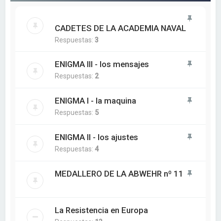
CADETES DE LA ACADEMIA NAVAL
Respuestas:
3
ENIGMA III - los mensajes
Respuestas:
2
ENIGMA I - la maquina
Respuestas:
5
ENIGMA II - los ajustes
Respuestas:
4
MEDALLERO DE LA ABWEHR nº 11
La Resistencia en Europa