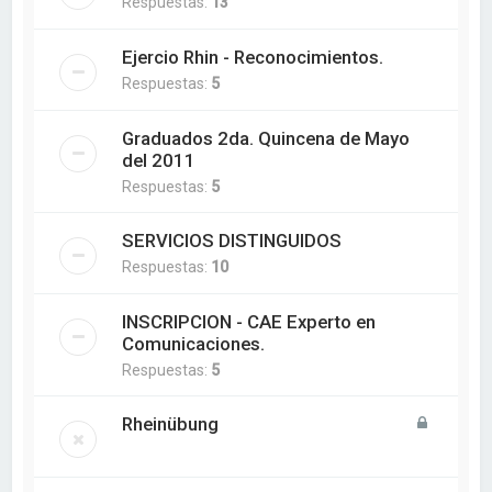
Respuestas:
13
Ejercio Rhin - Reconocimientos.
Respuestas:
5
Graduados 2da. Quincena de Mayo
del 2011
Respuestas:
5
SERVICIOS DISTINGUIDOS
Respuestas:
10
INSCRIPCION - CAE Experto en
Comunicaciones.
Respuestas:
5
Rheinübung