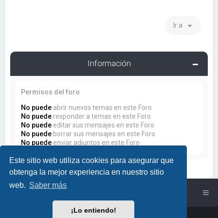
Ir a
Información
Permisos del foro
No puede
abrir nuevos temas en este Foro
No puede
responder a temas en este Foro
No puede
editar sus mensajes en este Foro
No puede
borrar sus mensajes en este Foro
No puede
enviar adjuntos en este Foro
Este sitio web utiliza cookies para asegurar que
obtenga la mejor experiencia en nuestro sitio
web.
Saber más
Índice general
¡Lo entiendo!
Powered by
phpBB
™
• Design by
PlanetStyles