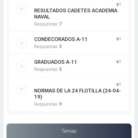
RESULTADOS CADETES ACADEMIA
NAVAL
Respuestas:
7
CONDECORADOS A-11
Respuestas:
5
GRADUADOS A-11
Respuestas:
5
NORMAS DE LA 24 FLOTILLA (24-04-
19)
Respuestas:
9
Temas