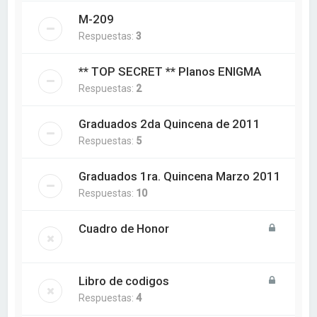
M-209
Respuestas:
3
** TOP SECRET ** Planos ENIGMA
Respuestas:
2
Graduados 2da Quincena de 2011
Respuestas:
5
Graduados 1ra. Quincena Marzo 2011
Respuestas:
10
Cuadro de Honor
Libro de codigos
Respuestas:
4