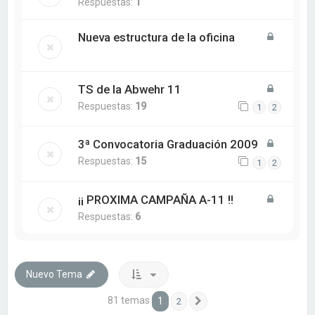
Respuestas:
1
Nueva estructura de la oficina
TS de la Abwehr 11
Respuestas:
19
1
2
3ª Convocatoria Graduación 2009
Respuestas:
15
1
2
¡¡ PROXIMA CAMPAÑA A-11 !!
Respuestas:
6
Nuevo Tema
81 temas
1
2
Siguiente