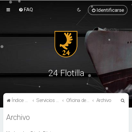
FAQ
Identificarse
24 Flotilla
B
Índice general
Servicios y oficinas de la 24ª Flotilla
Oficina del Abwehr 11 - Sección General
Archivo
u
Archivo
s
c