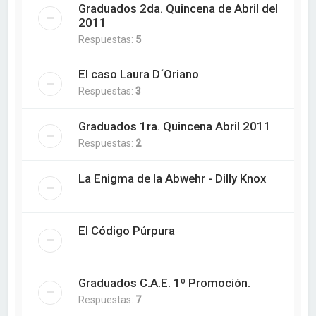
Graduados 2da. Quincena de Abril del
2011
Respuestas:
5
El caso Laura D´Oriano
Respuestas:
3
Graduados 1ra. Quincena Abril 2011
Respuestas:
2
La Enigma de la Abwehr - Dilly Knox
El Código Púrpura
Graduados C.A.E. 1º Promoción.
Respuestas:
7