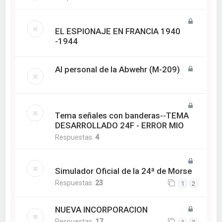
EL ESPIONAJE EN FRANCIA 1940
-1944
Al personal de la Abwehr (M-209)
Tema señales con banderas--TEMA
DESARROLLADO 24F - ERROR MIO
Respuestas:
4
Simulador Oficial de la 24ª de Morse
Respuestas:
23
1
2
NUEVA INCORPORACION
Respuestas:
17