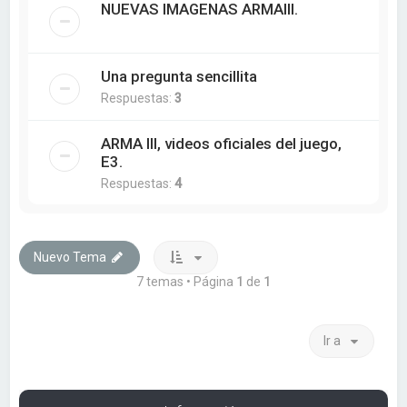
NUEVAS IMAGENAS ARMAIII.
Una pregunta sencillita
Respuestas:
3
ARMA III, videos oficiales del juego,
E3.
Respuestas:
4
Nuevo Tema
7 temas • Página
1
de
1
Ir a