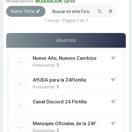
a
Moderadores:
MODERACION
,
Spree
r
Buscar
Búsqueda
Nuevo Tema
7 temas • Página
1
de
1
Anuncios
Nuevo Año, Nuevos Cambios
Respuestas:
3
AYUDA para la 24Flotilla
Respuestas:
3
Canal Discord 24 Flotilla
Mensajes Oficiales de la 24F.
Respuestas:
2