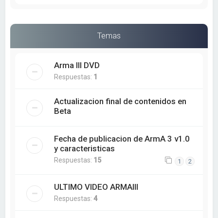
Temas
Arma III DVD
Respuestas:
1
Actualizacion final de contenidos en
Beta
Fecha de publicacion de ArmA 3 v1.0
y caracteristicas
Respuestas:
15
1
2
ULTIMO VIDEO ARMAIII
Respuestas:
4