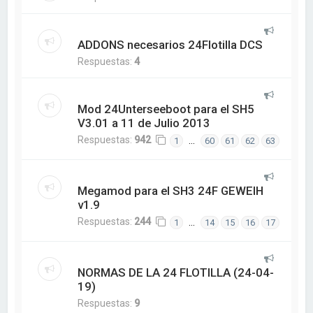
ADDONS necesarios 24Flotilla DCS
Respuestas:
4
Mod 24Unterseeboot para el SH5
V3.01 a 11 de Julio 2013
Respuestas:
942
…
1
60
61
62
63
Megamod para el SH3 24F GEWEIH
v1.9
Respuestas:
244
…
1
14
15
16
17
NORMAS DE LA 24 FLOTILLA (24-04-
19)
Respuestas:
9