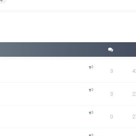
squeda avanzada
3
4
3
2
0
2