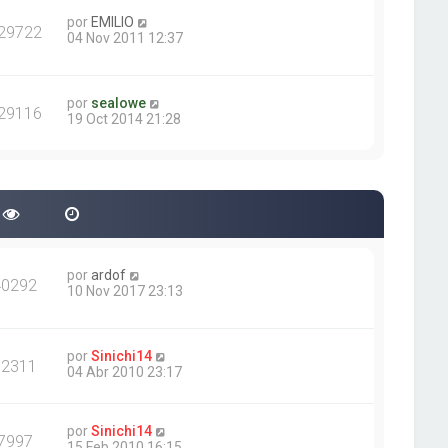
por
EMILIO
29722
04 Nov 2011 12:37
por
sealowe
29116
19 Oct 2014 21:28
por
ardof
40292
10 Nov 2017 23:13
por
Sinichi14
12311
04 Abr 2010 23:17
por
Sinichi14
7997
15 Feb 2010 16:15