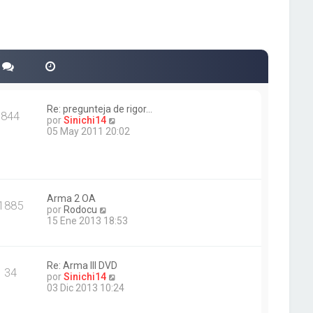
Re: pregunteja de rigor...
844
V
por
Sinichi14
e
05 May 2011 20:02
r
ú
l
t
i
m
Arma 2 OA
1885
V
o
por
Rodocu
e
m
15 Ene 2013 18:53
r
e
ú
n
l
s
t
a
Re: Arma III DVD
34
i
j
V
por
Sinichi14
m
e
e
03 Dic 2013 10:24
o
r
m
ú