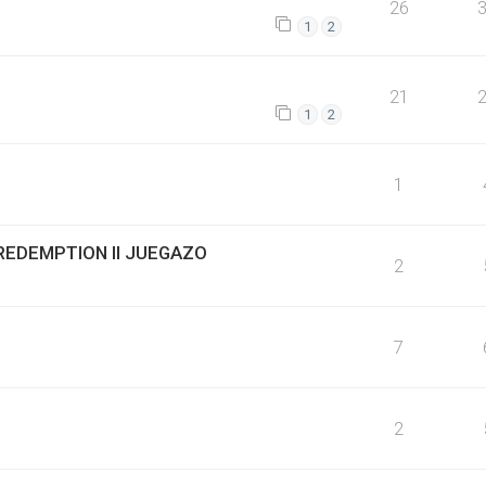
26
1
2
21
1
2
1
D REDEMPTION II JUEGAZO
2
7
2