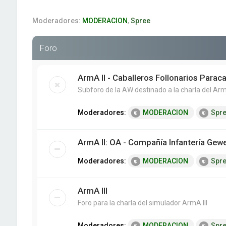
Moderadores:
MODERACION
,
Spree
Foro
ArmA II - Caballeros Follonarios Paraca
Subforo de la AW destinado a la charla del Arm
Moderadores:
MODERACION
Spr
ArmA II: OA - Compañía Infantería Gew
Moderadores:
MODERACION
Spr
ArmA III
Foro para la charla del simulador ArmA III
Moderadores:
MODERACION
Spr