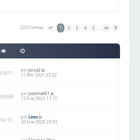
e
l
n
t
s
i
a
m
j
o
2223 temas
1
…
2
3
4
5
45
e
m
Página
1
de
45
Siguiente
e
n
s
a
j
e
por
jorca2
33917
11 Abr 2021 23:22
por
jossmail61
28598
12 Ene 2021 17:15
por
Lexu
74151
20 Ene 2020 23:59