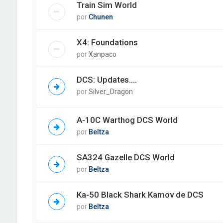
Train Sim World
por
Chunen
X4: Foundations
por
Xanpaco
DCS: Updates....
por
Silver_Dragon
A-10C Warthog DCS World
por
Beltza
SA324 Gazelle DCS World
por
Beltza
Ka-50 Black Shark Kamov de DCS
por
Beltza