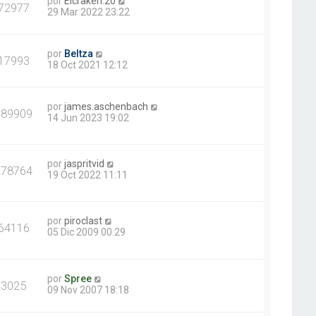
por
Elcraken.20
72977
29 Mar 2022 23:22
por
Beltza
17993
18 Oct 2021 12:12
por
james.aschenbach
389909
14 Jun 2023 19:02
por
jaspritvid
278764
19 Oct 2022 11:11
por
piroclast
64116
05 Dic 2009 00:29
por
Spree
23025
09 Nov 2007 18:18