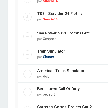
por
Sinichi14
TS3 - Servidor 24 Flotilla
por
Sinichi14
Sea Power Naval Combat etc...
por
Xanpaco
Train Simulator
por
Chunen
American Truck Simulator
por
Rolo
Beta nuevo Call Of Duty
por
pepegr3
Carreras-Cortas-Project Car 2