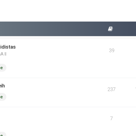
idistas
39
A II
ee
eih
237
ee
7
ee