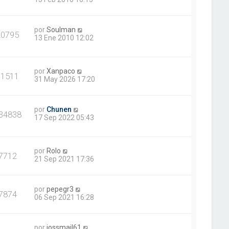
por
Soulman
20795
13 Ene 2010 12:02
por
Xanpaco
11511
31 May 2026 17:20
por
Chunen
34838
17 Sep 2022 05:43
por
Rolo
7712
21 Sep 2021 17:36
por
pepegr3
7874
06 Sep 2021 16:28
por
jossmail61