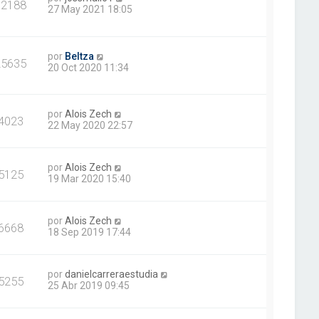
32188
27 May 2021 18:05
por
Beltza
25635
20 Oct 2020 11:34
por
Alois Zech
4023
22 May 2020 22:57
por
Alois Zech
5125
19 Mar 2020 15:40
por
Alois Zech
6668
18 Sep 2019 17:44
por
danielcarreraestudia
5255
25 Abr 2019 09:45