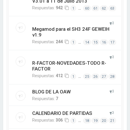
V3.01 a 11 de Julio 2013
Respuestas:
942
…
1
60
61
62
63
Megamod para el SH3 24F GEWEIH
v1.9
Respuestas:
244
…
1
14
15
16
17
R-FACTOR-NOVEDADES-TODO R-
FACTOR
Respuestas:
412
…
1
25
26
27
28
BLOG DE LA OAW
Respuestas:
7
CALENDARIO DE PARTIDAS
Respuestas:
306
…
1
18
19
20
21