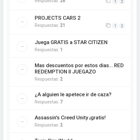
Respuestas:
26
1
2
PROJECTS CARS 2
Respuestas:
21
1
2
Juega GRATIS a STAR CITIZEN
Respuestas:
1
Mas descuentos por estos dias... RED
REDEMPTION II JUEGAZO
Respuestas:
2
¿A alguien le apetece ir de caza?
Respuestas:
7
Assassin's Creed Unity ¡gratis!
Respuestas:
2