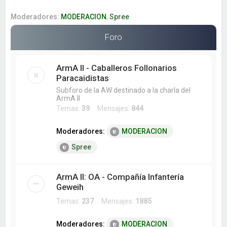
a
r
Moderadores:
MODERACION
,
Spree
Foro
ArmA II - Caballeros Follonarios
Paracaidistas
Subforo de la AW destinado a la charla del
ArmA II
Temas:
39
Mensajes:
844
Moderadores:
MODERACION
Spree
ArmA II: OA - Compañía Infantería
Geweih
Temas:
237
Mensajes:
1885
Moderadores:
MODERACION