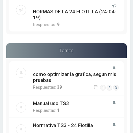
NORMAS DE LA 24 FLOTILLA (24-04-
19)
Respuestas:
9
Temas
como optimizar la grafica, segun mis
pruebas
Respuestas:
39
1
2
3
Manual uso TS3
Respuestas:
1
Normativa TS3 - 24 Flotilla