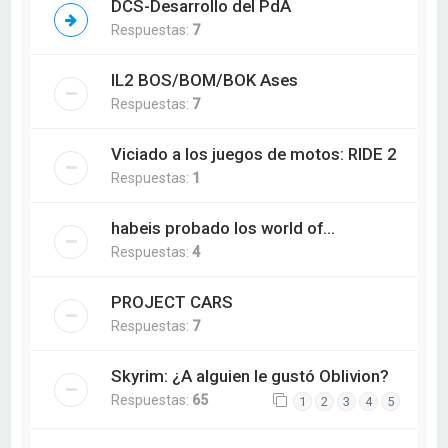
DCS-Desarrollo del PdA
Respuestas:
7
IL2 BOS/BOM/BOK Ases
Respuestas:
7
Viciado a los juegos de motos: RIDE 2
Respuestas:
1
habeis probado los world of...
Respuestas:
4
PROJECT CARS
Respuestas:
7
Skyrim: ¿A alguien le gustó Oblivion?
Respuestas:
65
1
2
3
4
5