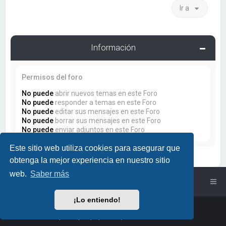
Ir a
Información
Permisos del foro
No puede
abrir nuevos temas en este Foro
No puede
responder a temas en este Foro
No puede
editar sus mensajes en este Foro
No puede
borrar sus mensajes en este Foro
No puede
enviar adjuntos en este Foro
Este sitio web utiliza cookies para asegurar que
obtenga la mejor experiencia en nuestro sitio
web.
Saber más
Índice general
¡Lo entiendo!
Powered by
phpBB
™
• Design by
PlanetStyles
Traducción al español por
phpBB España