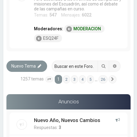
misiones del Escuadrón, así como el debate
de las campañas en curso.
Temas:
547
Mensajes:
6022
Moderadores:
MODERACION
ESQ24F
Buscar
Búsqueda
Nuevo Tema
1257 temas
1
…
2
3
4
5
26
Página
1
de
26
Siguiente
Anuncios
Nuevo Año, Nuevos Cambios
Respuestas:
3