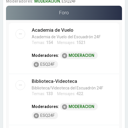
a
Moderadores:
MODERACION
,
ESQ24F
r
Foro
Academia de Vuelo
Academia de Vuelo del Escuadrón 24F
Temas:
154
Mensajes:
1521
Moderadores:
MODERACION
ESQ24F
Biblioteca-Videoteca
Biblioteca/Videoteca del Escuadrón 24F
Temas:
133
Mensajes:
422
Moderadores:
MODERACION
ESQ24F