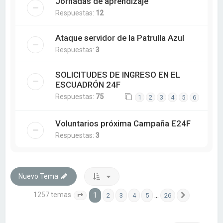
Jornadas de aprendizaje
Respuestas:
12
Ataque servidor de la Patrulla Azul
Respuestas:
3
SOLICITUDES DE INGRESO EN EL
ESCUADRÓN 24F
Respuestas:
75
1
2
3
4
5
6
Voluntarios próxima Campaña E24F
Respuestas:
3
Nuevo Tema
1257 temas
1
…
2
3
4
5
26
Página
1
de
26
Siguiente