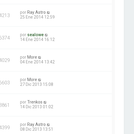
por
Ray Astro
4213
25 Ene 2014 12:59
por
sealowe
6374
14 Ene 2014 16:12
por
More
4029
04 Ene 2014 13:42
por
More
6603
27 Dic 2013 15:08
por
Trenkos
3861
14 Dic 2013 01:02
por
Ray Astro
4399
08 Dic 2013 13:51