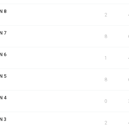
N 8
2
N 7
8
N 6
1
N 5
8
N 4
0
N 3
2