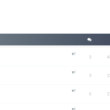
da avanzada
3
4
3
2
0
2