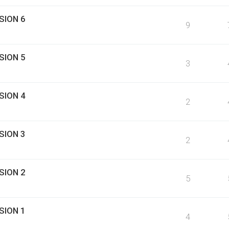
SION 6
9
SION 5
3
SION 4
2
SION 3
2
SION 2
5
SION 1
4