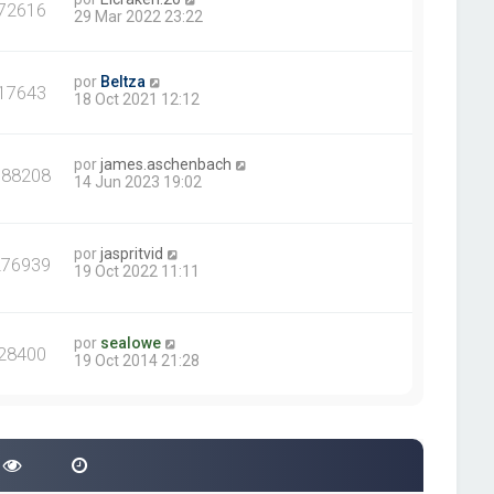
72616
29 Mar 2022 23:22
por
Beltza
17643
18 Oct 2021 12:12
por
james.aschenbach
388208
14 Jun 2023 19:02
por
jaspritvid
276939
19 Oct 2022 11:11
por
sealowe
28400
19 Oct 2014 21:28