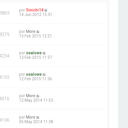
por
Sinichi14
3865
14 Jun 2012 15:31
por
More
8379
15 Feb 2015 12:21
por
sealowe
4254
12 Feb 2015 11:37
por
sealowe
4192
12 Feb 2015 11:36
por
More
4016
12 May 2014 11:53
por
More
4196
05 May 2014 11:38