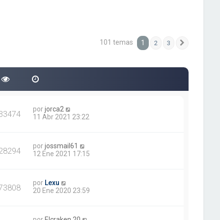
101 temas
1
2
3
Siguiente
por
jorca2
33474
11 Abr 2021 23:22
por
jossmail61
28294
12 Ene 2021 17:15
por
Lexu
73808
20 Ene 2020 23:59
por
Elcraken.20