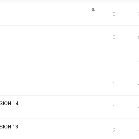
0
0
1
1
SION 14
1
SION 13
2