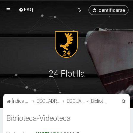
FAQ
Identificarse
24 Flotilla
B
Índice general
ESCUADRÓN 24F
ESCUADRÓN 24F IL2-1946
Biblioteca-Videoteca
u
Biblioteca-Videoteca
s
c