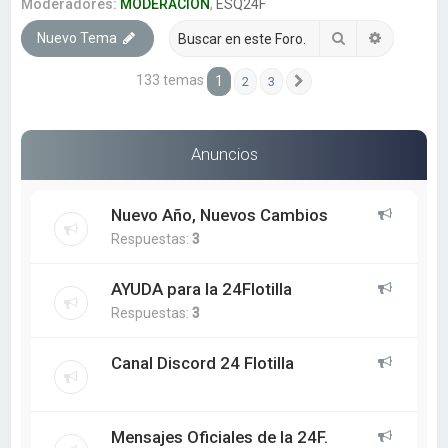
a
Moderadores:
MODERACION
,
ESQ24F
r
Buscar
Búsqueda
Nuevo Tema
133 temas
1
2
3
Siguiente
Anuncios
Nuevo Año, Nuevos Cambios
Respuestas:
3
AYUDA para la 24Flotilla
Respuestas:
3
Canal Discord 24 Flotilla
Mensajes Oficiales de la 24F.