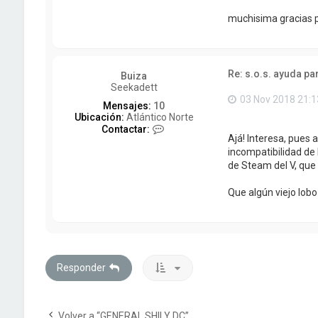
muchisima gracias po
Re: s.o.s. ayuda pa
Buiza
Seekadett
03 Nov 2018 21:1
Mensajes:
10
Ubicación:
Atlántico Norte
C
Contactar:
Ajá! Interesa, pues
o
n
incompatibilidad de
t
de Steam del V, que
a
c
Que algún viejo lobo
t
a
r
B
u
i
z
Responder
a
Volver a “GENERAL SHII Y DC”