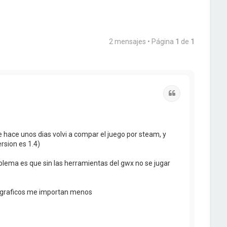
2 mensajes • Página
1
de
1
Citar
 hace unos dias volvi a compar el juego por steam, y
rsion es 1.4)
blema es que sin las herramientas del gwx no se jugar
s graficos me importan menos