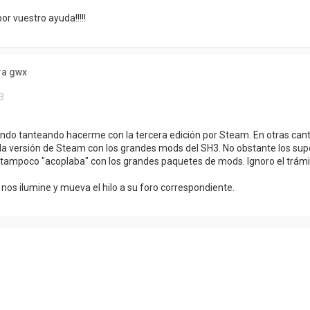
r vuestro ayuda!!!!!
ra gwx
3
 ando tanteando hacerme con la tercera edición por Steam. En otras can
 la versión de Steam con los grandes mods del SH3. No obstante los s
 tampoco "acoplaba" con los grandes paquetes de mods. Ignoro el trámi
 nos ilumine y mueva el hilo a su foro correspondiente.