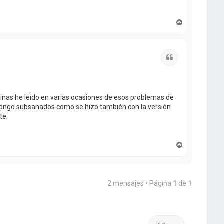
A
r
r
i
b
Citar
a
tinas he leído en varias ocasiones de esos problemas de
upongo subsanados como se hizo también con la versión
te.
A
r
r
i
b
2 mensajes • Página
1
de
1
a