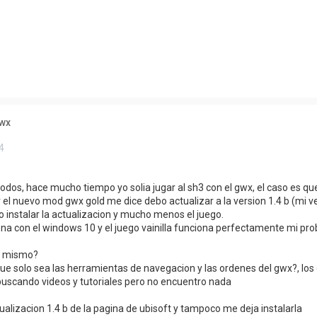
ueda avanzada
gwx
4
dos, hace mucho tiempo yo solia jugar al sh3 con el gwx, el caso es que
r el nuevo mod gwx gold me dice debo actualizar a la version 1.4 b (mi ve
 instalar la actualizacion y mucho menos el juego.
na con el windows 10 y el juego vainilla funciona perfectamente mi pro
lo mismo?
ue solo sea las herramientas de navegacion y las ordenes del gwx?, lo
scando videos y tutoriales pero no encuentro nada
ualizacion 1.4 b de la pagina de ubisoft y tampoco me deja instalarla