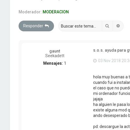
Moderador:
MODERACION
Buscar
Búsq
Responder
s.o.s. ayuda para 
gaunt
Seekadett
03 Nov 2018 20:3
Mensajes:
1
hola muy buenas a to
cuando fui a instala
el caso que no puedo
mi ordenador funcio
jajaja
ha alguien le pasa 
existe alguna mod q
ando desesperado bu
pd: descargue la act