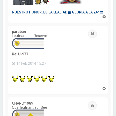
NUESTRO HONOR, ES LA LEALTAD ¡¡¡ GLORIA A LA 24ª !!!
A
r
r
i
paraban
b
Citar
Leutnant der Reserve
a
Re: U-977
14 Feb 2014 15:27
A
r
r
i
CHARLY1989
b
Citar
Oberleutnant zur See
a