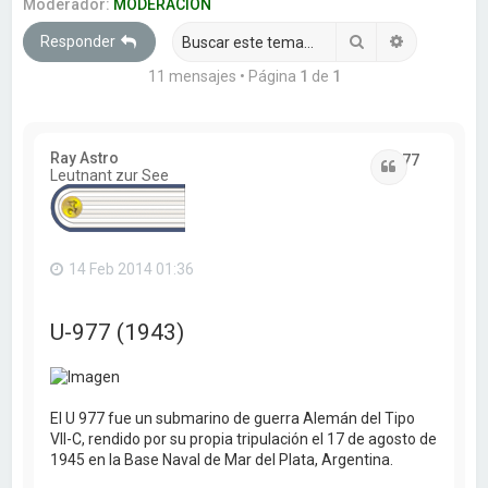
a
Moderador:
MODERACION
r
Buscar
Búsqueda 
Responder
11 mensajes • Página
1
de
1
Ray Astro
U-977
Citar
Leutnant zur See
14 Feb 2014 01:36
U-977 (1943)
El U 977 fue un submarino de guerra Alemán del Tipo
VII-C, rendido por su propia tripulación el 17 de agosto de
1945 en la Base Naval de Mar del Plata, Argentina.