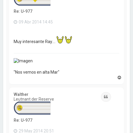
Re: U-977
09 Abr 2014 14:45
Muy interesante Ray....
"Nos vemos en alta Mar"
A
r
r
i
Walther
b
Citar
Leutnant der Reserve
a
Re: U-977
29 May 2014 20:51