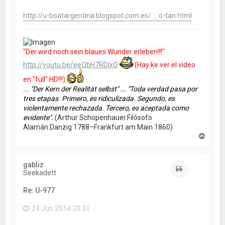
http://u-boatargentina.blogspot.com.es/ ... o-tan.html
"Der wird noch sein blaues Wunder erleben!!!"
http://youtu.be/eeQbH7RDIxQ
(Hay ke ver el video
en "full" HD!!!)
... "Der Kern der Realität selbst" ... "Toda verdad pasa por
tres etapas. Primero, es ridiculizada. Segundo, es
violentamente rechazada. Tercero, es aceptada como
evidente".
(Arthur Schopenhauer.Filósofo
Alamán.Danzig 1788–Frankfurt am Main 1860)
A
r
r
i
gabliz
b
Citar
Seekadett
a
Re: U-977
24 Jun 2014 20:31