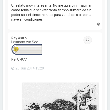
Un relato muy interesante. No me quiero ni imaginar
como tenia que ser vivir tanto tiempo sumergido sin
poder salir ni cinco minutos para ver el sol o airear la
nave en condiciones.
A
r
r
i
Ray Astro
b
Citar
Leutnant zur See
a
Re: U-977
25 Jun 2014 15:29