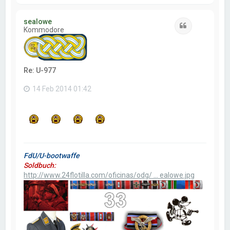
r
i
sealowe
b
Citar
Kommodore
a
Re: U-977
14 Feb 2014 01:42
FdU/U-bootwaffe
Soldbuch:
http://www.24flotilla.com/oficinas/odg/ ... ealowe.jpg