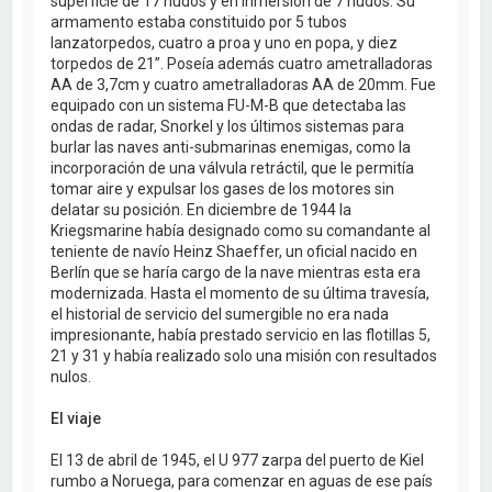
superficie de 17 nudos y en inmersión de 7 nudos. Su
armamento estaba constituido por 5 tubos
lanzatorpedos, cuatro a proa y uno en popa, y diez
torpedos de 21”. Poseía además cuatro ametralladoras
AA de 3,7cm y cuatro ametralladoras AA de 20mm. Fue
equipado con un sistema FU-M-B que detectaba las
ondas de radar, Snorkel y los últimos sistemas para
burlar las naves anti-submarinas enemigas, como la
incorporación de una válvula retráctil, que le permitía
tomar aire y expulsar los gases de los motores sin
delatar su posición. En diciembre de 1944 la
Kriegsmarine había designado como su comandante al
teniente de navío Heinz Shaeffer, un oficial nacido en
Berlín que se haría cargo de la nave mientras esta era
modernizada. Hasta el momento de su última travesía,
el historial de servicio del sumergible no era nada
impresionante, había prestado servicio en las flotillas 5,
21 y 31 y había realizado solo una misión con resultados
nulos.
El viaje
El 13 de abril de 1945, el U 977 zarpa del puerto de Kiel
rumbo a Noruega, para comenzar en aguas de ese país