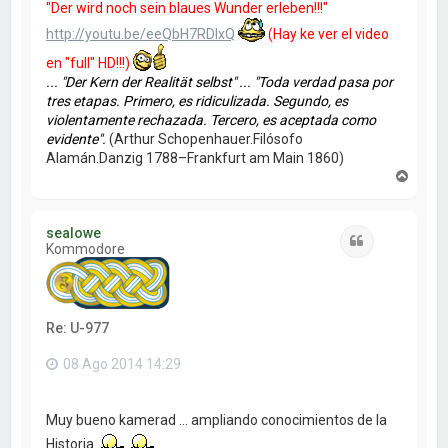
"Der wird noch sein blaues Wunder erleben!!!"
http://youtu.be/eeQbH7RDIxQ
(Hay ke ver el video
en "full" HD!!!)
... "Der Kern der Realität selbst" ... "Toda verdad pasa por
tres etapas. Primero, es ridiculizada. Segundo, es
violentamente rechazada. Tercero, es aceptada como
evidente".
(Arthur Schopenhauer.Filósofo
Alamán.Danzig 1788–Frankfurt am Main 1860)
A
r
r
i
sealowe
b
Citar
Kommodore
a
Re: U-977
08 Ago 2014 14:29
Muy bueno kamerad ... ampliando conocimientos de la
Historia