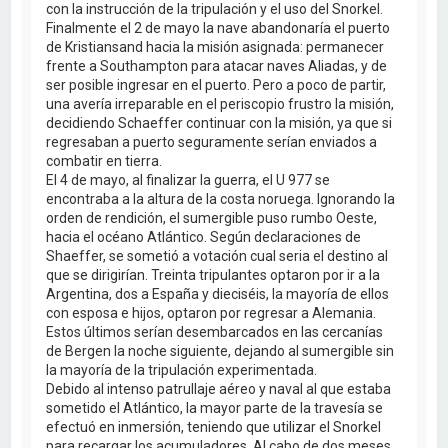
con la instrucción de la tripulación y el uso del Snorkel.
Finalmente el 2 de mayo la nave abandonaría el puerto
de Kristiansand hacia la misión asignada: permanecer
frente a Southampton para atacar naves Aliadas, y de
ser posible ingresar en el puerto. Pero a poco de partir,
una avería irreparable en el periscopio frustro la misión,
decidiendo Schaeffer continuar con la misión, ya que si
regresaban a puerto seguramente serían enviados a
combatir en tierra.
El 4 de mayo, al finalizar la guerra, el U 977 se
encontraba a la altura de la costa noruega. Ignorando la
orden de rendición, el sumergible puso rumbo Oeste,
hacia el océano Atlántico. Según declaraciones de
Shaeffer, se sometió a votación cual seria el destino al
que se dirigirían. Treinta tripulantes optaron por ir a la
Argentina, dos a España y dieciséis, la mayoría de ellos
con esposa e hijos, optaron por regresar a Alemania.
Estos últimos serían desembarcados en las cercanías
de Bergen la noche siguiente, dejando al sumergible sin
la mayoría de la tripulación experimentada.
Debido al intenso patrullaje aéreo y naval al que estaba
sometido el Atlántico, la mayor parte de la travesía se
efectuó en inmersión, teniendo que utilizar el Snorkel
para recargar los acumuladores. Al cabo de dos meses