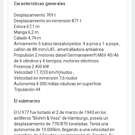
Características generales
Desplazamiento 769 t
Desplazamiento en inmersión 871 t
Eslora 67,1 m
Manga 6,2 m
Calado 4,74 m
Armamento 5 tubos lanzatorpedos: 4 a proa y 1 a popa ,
cañón de 88 mm/L45 , ametralladora antiaérea
Propulsión 2 motores diésel Germaniawerft M6V 40/46
de 6 cilindros y 4 tiempos, motores eléctricos
Potencia 2.400 kW
Velocidad 17,7(33 km/h)nudos ,
Velocidad en inmersión 7,6 nudos
Autonomía 4.300 millas náuticas en superficie
Tripulación 44
El submarino
El U 977 fue botado el 2 de marzo de 1943 en los
astilleros “Blohm & Voss” de Hamburgo, poseía un
desplazamiento de 770/870 toneladas. Tenía una
autonomía de 10.000km, llegando a una velocidad en