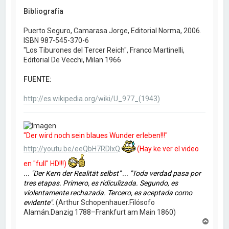
Bibliografía
Puerto Seguro, Camarasa Jorge, Editorial Norma, 2006.
ISBN 987-545-370-6
"Los Tiburones del Tercer Reich", Franco Martinelli,
Editorial De Vecchi, Milan 1966
FUENTE:
http://es.wikipedia.org/wiki/U_977_(1943)
"Der wird noch sein blaues Wunder erleben!!!"
http://youtu.be/eeQbH7RDIxQ
(Hay ke ver el video
en "full" HD!!!)
... "Der Kern der Realität selbst" ... "Toda verdad pasa por
tres etapas. Primero, es ridiculizada. Segundo, es
violentamente rechazada. Tercero, es aceptada como
evidente".
(Arthur Schopenhauer.Filósofo
Alamán.Danzig 1788–Frankfurt am Main 1860)
A
r