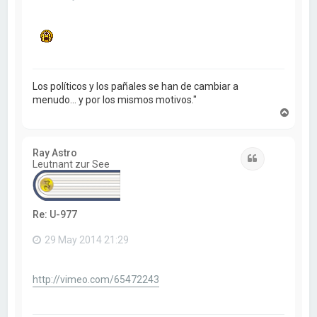
Los políticos y los pañales se han de cambiar a
menudo... y por los mismos motivos."
A
r
r
i
Ray Astro
b
Citar
Leutnant zur See
a
Re: U-977
29 May 2014 21:29
http://vimeo.com/65472243