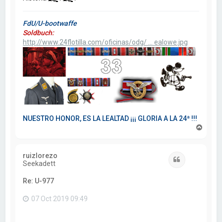
FdU/U-bootwaffe
Soldbuch:
http://www.24flotilla.com/oficinas/odg/ ... ealowe.jpg
NUESTRO HONOR, ES LA LEALTAD ¡¡¡ GLORIA A LA 24ª !!!
A
r
r
i
ruizlorezo
b
Citar
Seekadett
a
Re: U-977
07 Oct 2019 09:49