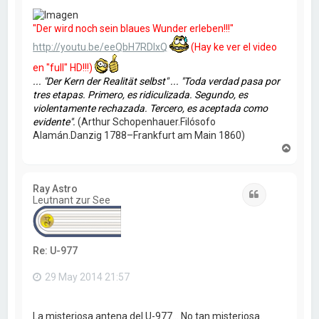
"Der wird noch sein blaues Wunder erleben!!!"
http://youtu.be/eeQbH7RDIxQ
(Hay ke ver el video
en "full" HD!!!)
... "Der Kern der Realität selbst" ... "Toda verdad pasa por
tres etapas. Primero, es ridiculizada. Segundo, es
violentamente rechazada. Tercero, es aceptada como
evidente".
(Arthur Schopenhauer.Filósofo
Alamán.Danzig 1788–Frankfurt am Main 1860)
A
r
r
i
Ray Astro
b
Citar
Leutnant zur See
a
Re: U-977
29 May 2014 21:57
La misteriosa antena del U-977... No tan misteriosa.