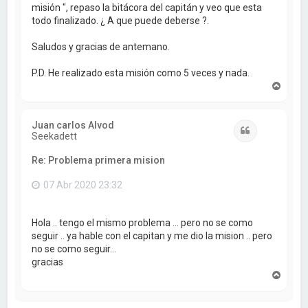
misión ", repaso la bitácora del capitán y veo que esta
todo finalizado. ¿ A que puede deberse ?.
Saludos y gracias de antemano.
P.D. He realizado esta misión como 5 veces y nada.
A
r
r
i
Juan carlos Alvod
b
Citar
Seekadett
a
Re: Problema primera mision
07 Abr 2020 23:32
Hola .. tengo el mismo problema ... pero no se como
seguir .. ya hable con el capitan y me dio la mision .. pero
no se como seguir...
gracias
A
r
r
i