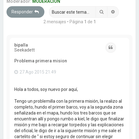
a
Moderador:
MODERACION
r
Buscar
Búsqueda 
Responder
2 mensajes • Página
1
de
1
bipalla
Citar
Seekadett
Problema primera mision
27 Ago 2015 21:49
Hola a todos, soy nuevo por aquí,
Tengo un problemilla con la primera misión, la realizo al
completo, hundo el primer barco, voy a la segunda zona
señalizada en el mapa, hundo los tres barcos que se
encuentran allí y pongo rumbo a kiel, le digo que finalizar
misión y me bajo a recargar torpedos y las explicaciones
del oficial, le digo de ir a la siguiente misión y me sale el
cartelito de " si estoy seguro de continuar sin elegir