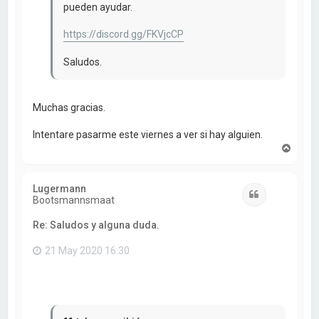
pueden ayudar.
https://discord.gg/FKVjcCP
Saludos.
Muchas gracias.
Intentare pasarme este viernes a ver si hay alguien.
A
r
r
i
Lugermann
b
Citar
Bootsmannsmaat
a
Re: Saludos y alguna duda.
21 May 2020 16:30