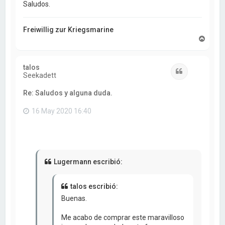
Saludos.
Freiwillig zur Kriegsmarine
A
r
r
i
talos
b
Citar
Seekadett
a
Re: Saludos y alguna duda.
16 May 2020 16:40
Lugermann escribió:
talos escribió:
Buenas.
Me acabo de comprar este maravilloso