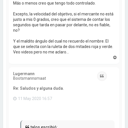
Más o menos creo que tengo todo controlado.
Excepto, la velocidad del objetivo, si el mercante no está
justo a mis 0 grados, creo que el sistema de contar los
segundos que tarda en pasar por delante, no es fiable,
no?
Y el maldito ángulo del cual no recuerdo el nombre. El
que se selecta con la ruleta de dos mitades roja y verde.
Veo videos pero no me aclaro...
A
r
r
i
Lugermann
b
Citar
Bootsmannsmaat
a
Re: Saludos y alguna duda.
11 May 2020 16:57
talos escribió: