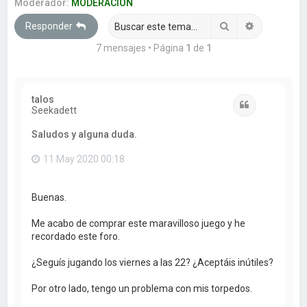
a
Moderador:
MODERACION
r
Buscar
Búsqueda 
Responder
7 mensajes • Página
1
de
1
talos
Citar
Seekadett
Saludos y alguna duda.
11 May 2020 00:18
Buenas.
Me acabo de comprar este maravilloso juego y he
recordado este foro.
¿Seguís jugando los viernes a las 22? ¿Aceptáis inútiles?
Por otro lado, tengo un problema con mis torpedos.