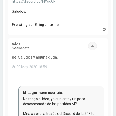
https://discord.gg/FKVjcCP
Saludos.
Freiwillig zur Kriegsmarine
A
r
r
i
talos
b
Citar
Seekadett
a
Re: Saludos y alguna duda.
20 May 2020 18:59
Lugermann escribió:
No tengo ni idea, ya que estoy un poco
desconectado de las partidas MP.
Mira a ver si a través del Discord de la 24F te