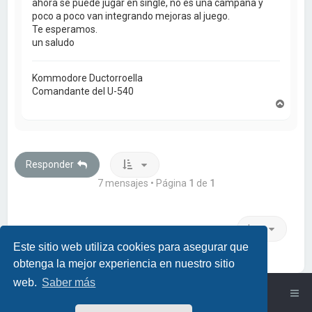
ahora se puede jugar en single, no es una campaña y
poco a poco van integrando mejoras al juego.
Te esperamos.
un saludo
Kommodore Ductorroella
Comandante del U-540
A
r
r
i
b
a
Responder
7 mensajes • Página
1
de
1
Ir a
Este sitio web utiliza cookies para asegurar que
obtenga la mejor experiencia en nuestro sitio
web.
Saber más
Índice general