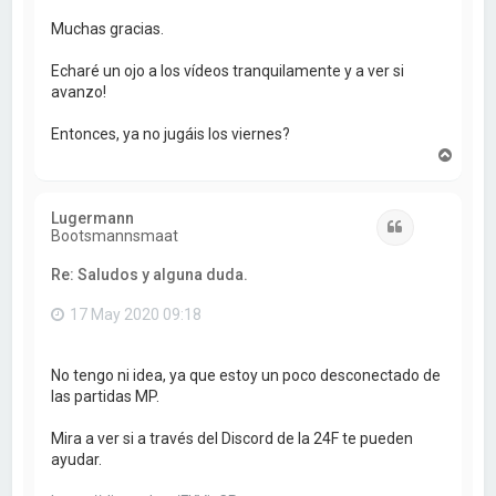
Muchas gracias.
Echaré un ojo a los vídeos tranquilamente y a ver si
avanzo!
Entonces, ya no jugáis los viernes?
A
r
r
i
Lugermann
b
Citar
Bootsmannsmaat
a
Re: Saludos y alguna duda.
17 May 2020 09:18
No tengo ni idea, ya que estoy un poco desconectado de
las partidas MP.
Mira a ver si a través del Discord de la 24F te pueden
ayudar.