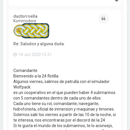
r
r
i
ductorroella
b
Citar
Kommodore
a
Re: Saludos y alguna duda.
14 Jun 2020 15:21
Comandante
Bienvenido a la 24 flotilla.
Algunos viernes, salimos de patrulla con el simulador
Wolfpack.
es un cooperativo en el que pueden haber 4 submarinos
con 5 comandantes dentro de cada uno de ellos.
Cada uno tiene su rol, comandante, navegante,
hidrofonista, oficial de inmersion y maquinas y timones.
Solemos salir los viernes a partir de las 10 de la noche, si
te interesa, nos encontraras por el discord de la 24.
Si te gusta el mundo de los submarinos, te lo aconsejo,