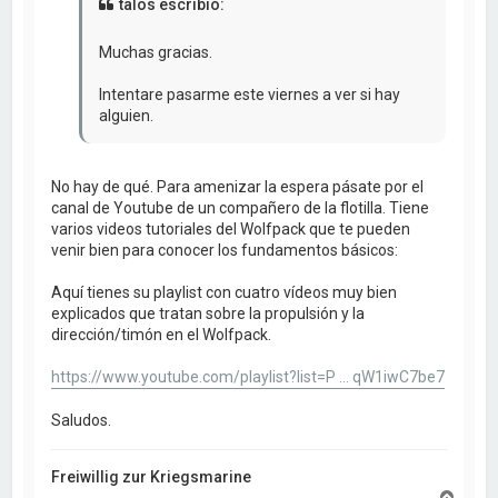
talos escribió:
Muchas gracias.
Intentare pasarme este viernes a ver si hay
alguien.
No hay de qué. Para amenizar la espera pásate por el
canal de Youtube de un compañero de la flotilla. Tiene
varios videos tutoriales del Wolfpack que te pueden
venir bien para conocer los fundamentos básicos:
Aquí tienes su playlist con cuatro vídeos muy bien
explicados que tratan sobre la propulsión y la
dirección/timón en el Wolfpack.
https://www.youtube.com/playlist?list=P ... qW1iwC7be7
Saludos.
Freiwillig zur Kriegsmarine
A