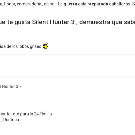
, honor, camaraderia , gloria ...
La guerra esta preparada caballeros
. 
 te gusta Silent Hunter 3 , demuestra que sabe
ida de los lobos grises.
t Hunter 3 ?
7
nte reto para la 24 Flotilla.
, Rostrica.