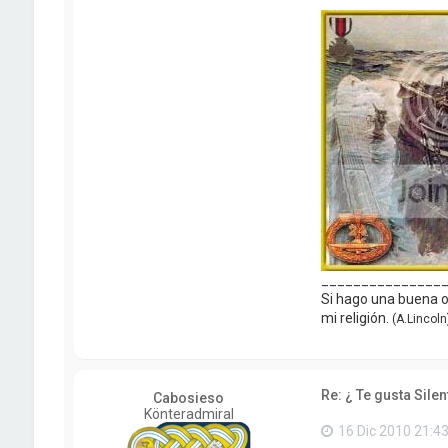
_______________
Si hago una buena ob
mi religión.
(A.Lincoln
Re: ¿ Te gusta Silen
Cabosieso
Könteradmiral
16 Dic 2010 21:4