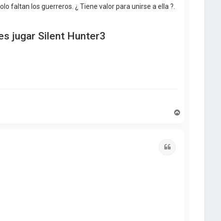
Solo faltan los guerreros. ¿ Tiene valor para unirse a ella ?.
s jugar Silent Hunter3
A
r
r
i
b
Citar
a