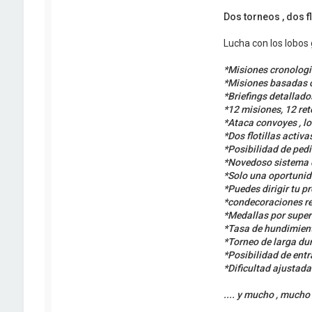
Dos torneos , dos fl
Lucha con los lobos 
*Misiones cronologic
*Misiones basadas c
*Briefings detallado
*12 misiones, 12 reto
*Ataca convoyes , lo
*Dos flotillas activas
*Posibilidad de pedi
*Novedoso sistema de
*Solo una oportunida
*Puedes dirigir tu p
*condecoraciones real
*Medallas por super
*Tasa de hundimient
*Torneo de larga du
*Posibilidad de entr
*Dificultad ajustada
.... y mucho , mucho 