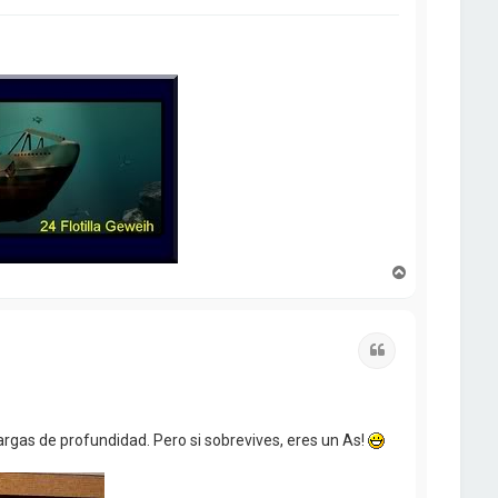
A
r
r
i
b
Citar
a
rgas de profundidad. Pero si sobrevives, eres un As!