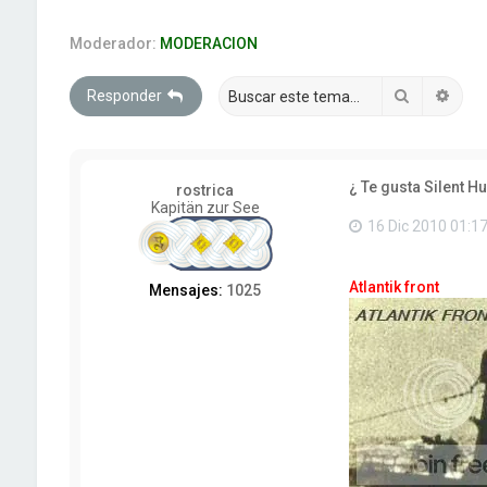
Moderador:
MODERACION
Buscar
Búsq
Responder
¿ Te gusta Silent Hu
rostrica
Kapitän zur See
16 Dic 2010 01:1
Atlantik front
Mensajes:
1025