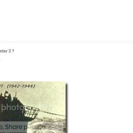
ueda avanzada
nter 3 ?
7