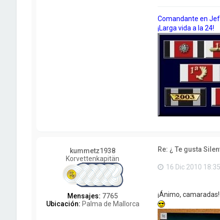
a
c
Comandante en Jefe 
t
¡Larga vida a la 24!
a
r
B
e
l
t
z
a
Re: ¿ Te gusta Silen
kummetz1938
Korvettenkapitän
16 Dic 2010 18:3
¡Ánimo, camaradas! E
Mensajes:
7765
Ubicación:
Palma de Mallorca