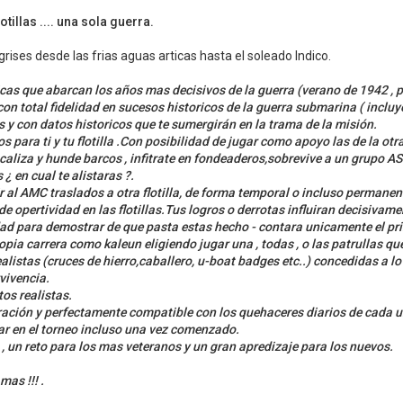
otillas .... una sola guerra.
grises desde las frias aguas articas hasta el soleado Indico.
as que abarcan los años mas decisivos de la guerra (verano de 1942 , p
on total fidelidad en sucesos historicos de la guerra submarina ( inclu
s y con datos historicos que te sumergirán en la trama de la misión.
s para ti y tu flotilla .Con posibilidad de jugar como apoyo las de la otra
caliza y hunde barcos , infitrate en fondeaderos,sobrevive a un grupo AS
 ¿ en cual te alistaras ?.
r al AMC traslados a otra flotilla, de forma temporal o incluso permanen
 opertividad en las flotillas.Tus logros o derrotas influiran decisivame
d para demostrar de que pasta estas hecho - contara unicamente el prime
ropia carrera como kaleun eligiendo jugar una , todas , o las patrullas qu
istas (cruces de hierro,caballero, u-boat badges etc..) concedidas a lo l
vivencia.
os realistas.
ración y perfectamente compatible con los quehaceres diarios de cada 
ar en el torneo incluso una vez comenzado.
 , un reto para los mas veteranos y un gran apredizaje para los nuevos.
mas !!! .