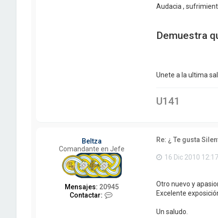
Audacia , sufrimiento
Demuestra que
Unete a la ultima sal
U141
Re: ¿ Te gusta Silen
Beltza
Comandante en Jefe
16 Dic 2010 12:1
Otro nuevo y apasiona
Mensajes:
20945
Excelente exposición
C
Contactar:
o
n
Un saludo.
t