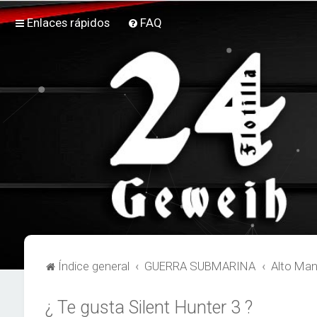
Enlaces rápidos
FAQ
Índice general
GUERRA SUBMARINA
Alto Man
¿ Te gusta Silent Hunter 3 ?