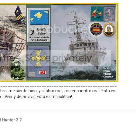
_________________________________________________
ra, me siento bien; y si obro mal, me encuentro mal: Esta es
...¡Vivir y dejar vivir: Esta es mi política!
)
t Hunter 3 ?
3