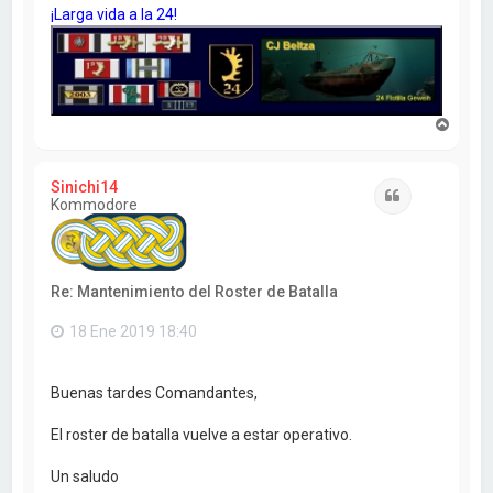
¡Larga vida a la 24!
A
r
r
i
Sinichi14
b
Citar
Kommodore
a
Re: Mantenimiento del Roster de Batalla
18 Ene 2019 18:40
Buenas tardes Comandantes,
El roster de batalla vuelve a estar operativo.
Un saludo