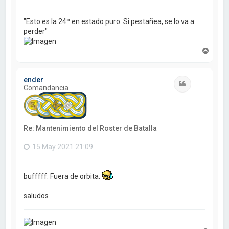
"Esto es la 24º en estado puro. Si pestañea, se lo va a
perder"
A
r
r
i
ender
b
Citar
Comandancia
a
Re: Mantenimiento del Roster de Batalla
15 May 2021 21:09
bufffff. Fuera de orbita.
saludos