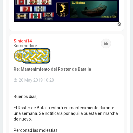
A
r
r
i
Sinichi14
b
Citar
Kommodore
a
Re: Mantenimiento del Roster de Batalla
20 May 2019 10:28
Buenos días,
El Roster de Batalla estará en mantenimiento durante
una semana. Se notificará por aquí la puesta en marcha
de nuevo.
Perdonad las molestias.