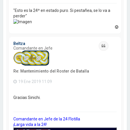
"Esto es la 24º en estado puro. Si pestañea, se lo va a
perder"
A
r
r
i
Beltza
b
Citar
Comandante en Jefe
a
Re: Mantenimiento del Roster de Batalla
19 Ene 2019 11:09
Gracias Sinichi.
Comandante en Jefe de la 24 Flotilla
¡Larga vida a la 24!