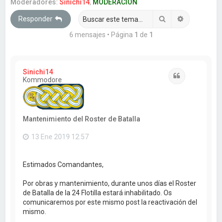
a
Moderadores:
Sinichi14
,
MODERACION
r
Buscar
Búsqueda 
Responder
6 mensajes • Página
1
de
1
Sinichi14
Citar
Kommodore
Mantenimiento del Roster de Batalla
13 Ene 2019 12:57
Estimados Comandantes,
Por obras y mantenimiento, durante unos días el Roster
de Batalla de la 24 Flotilla estará inhabilitado. Os
comunicaremos por este mismo post la reactivación del
mismo.