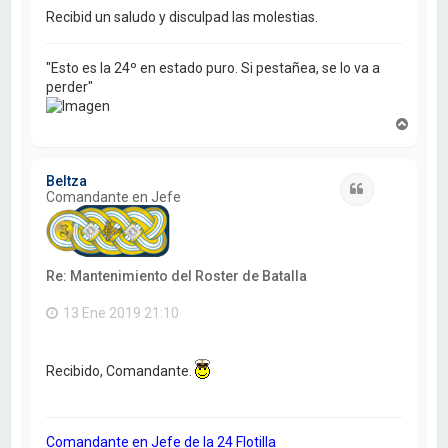
Recibid un saludo y disculpad las molestias.
"Esto es la 24º en estado puro. Si pestañea, se lo va a
perder"
A
r
r
i
Beltza
b
Citar
Comandante en Jefe
a
Re: Mantenimiento del Roster de Batalla
13 Ene 2019 21:10
Recibido, Comandante.
Comandante en Jefe de la 24 Flotilla