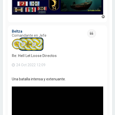
A
r
r
i
Beltza
b
Citar
Comandante en Jefe
a
Re: Hell Let Loose Directos
24 Oct 2022 12:09
Una batalla intensa y extenuante.