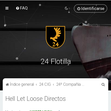
FAQ
Identificarse
24 Flotilla
B
Índice general
24 CIG
24ª Compañía de Infantería Geweih
u
Hell Let Loose Directos
s
c