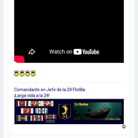
Comandante en Jefe de la 24 Flotilla
¡Larga vida a la 24!
A
r
r