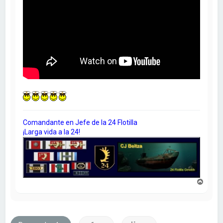
Comandante en Jefe de la 24 Flotilla
¡Larga vida a la 24!
A
r
r
i
b
a