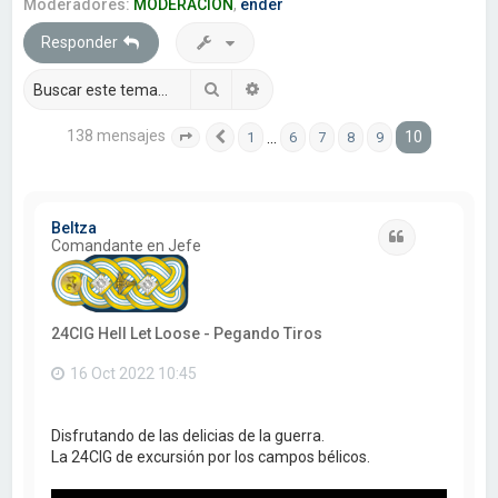
a
Moderadores:
MODERACION
,
ender
r
Responder
Buscar
Búsqueda avanzada
138 mensajes
10
…
1
6
7
8
9
Página
Anterior
10
de
10
Beltza
Citar
Comandante en Jefe
24CIG Hell Let Loose - Pegando Tiros
16 Oct 2022 10:45
Disfrutando de las delicias de la guerra.
La 24CIG de excursión por los campos bélicos.