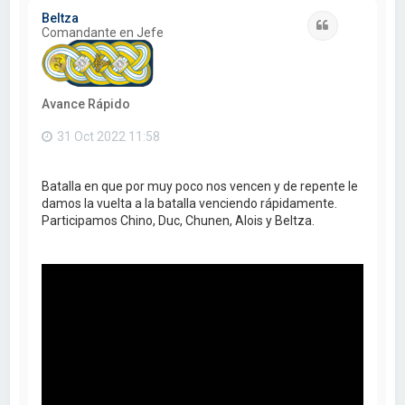
i
Beltza
b
Citar
Comandante en Jefe
a
Avance Rápido
31 Oct 2022 11:58
Batalla en que por muy poco nos vencen y de repente le
damos la vuelta a la batalla venciendo rápidamente.
Participamos Chino, Duc, Chunen, Alois y Beltza.