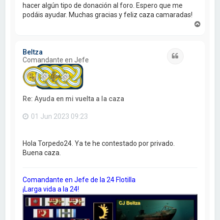
hacer algún tipo de donación al foro. Espero que me
podáis ayudar. Muchas gracias y feliz caza camaradas!
A
r
r
i
Beltza
b
Citar
Comandante en Jefe
a
Re: Ayuda en mi vuelta a la caza
01 Jun 2023 09:23
Hola Torpedo24. Ya te he contestado por privado.
Buena caza.
Comandante en Jefe de la 24 Flotilla
¡Larga vida a la 24!