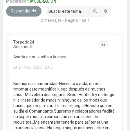
a
Moderador:
MODERACION
r
Buscar
Búsqueda 
Responder
2 mensajes • Página
1
de
1
Torpedo24
Citar
Seekadett
Ayuda en mi vuelta a la caza
24 May 2023 12:06
Buenos días camaradas! Necesito ayuda, quiero
retomar este magnifico juego después de muchos
años...Me volví a descargar el Silent Hunter 5 y no tengo
ni el instalador de mods ni ninguno de los mods que
hacen que mejore muchísimo el juego. He visto que en
su día el Comandante Supremo y colaboradores facilitó
un super mod a la comunidad con una serie de
requisitos...Me encantaría tenerlo para así tener una
experiencia plena. No tengo ningún inconveniente en