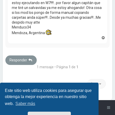
estoy ejecutando en W7!!!!...por favor algun capitán que
me tiré un salvavidas ya me estoy ahogando!. Otra cosa
si los mod los pongo de forma manual copiando
carpetas anda súper!!!...Desde ya muchas gracias!!!...Me
despido muy atte
Menduco34
Mendoza, Argentina
A
r
r
i
b
a
Responder
1 mensaje • Página
1
de
1
Ir a
Este sitio web utiliza cookies para asegurar que
obtenga la mejor experiencia en nuestro sitio
web.
Saber más
Índice general