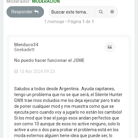
a
Moderador:
MODERACION
r
Buscar
Búsqueda 
Responder
1 mensaje • Página
1
de
1
Menduco34
Citar
Seekadett
No puedo hacer funcionar el JSME
10 Abr 2024 09:23
Saludos a todos desde Argentina...Ayuda capitanes,
tengo un problema que no se que será, el Silente Hunter
GWX trae mos incluidos me los deja ejecutar pero trato
de poner cualquier mod y me muestra como que se
ejecuta pero cuando voy a jugarlo no están los cambiós!.
Si los mod que trae el juego esos andan perfectos que
son como 10 aunque de esos no active ninguno, solo lo
active a uno o dos para probar el problema está en los
moda externos alguien tiene idea que puede ser, lo