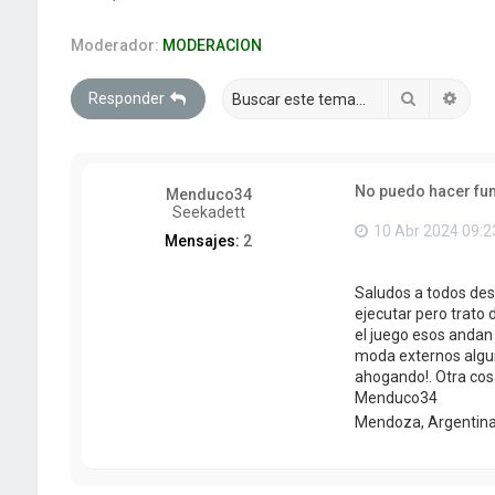
Moderador:
MODERACION
Buscar
Búsq
Responder
No puedo hacer fu
Menduco34
Seekadett
10 Abr 2024 09:2
Mensajes:
2
Saludos a todos des
ejecutar pero trato
el juego esos andan
moda externos alguie
ahogando!. Otra cos
Menduco34
Mendoza, Argentin