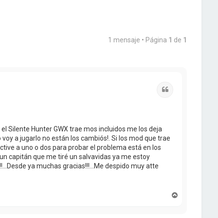
1 mensaje • Página
1
de
1
Citar
el Silente Hunter GWX trae mos incluidos me los deja
oy a jugarlo no están los cambiós!. Si los mod que trae
tive a uno o dos para probar el problema está en los
lgun capitán que me tiré un salvavidas ya me estoy
...Desde ya muchas gracias!!!...Me despido muy atte
A
r
r
i