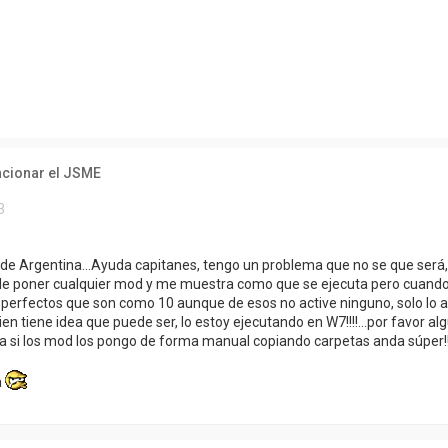
ueda avanzada
ncionar el JSME
3
de Argentina...Ayuda capitanes, tengo un problema que no se que será, 
 de poner cualquier mod y me muestra como que se ejecuta pero cuando v
 perfectos que son como 10 aunque de esos no active ninguno, solo lo ac
n tiene idea que puede ser, lo estoy ejecutando en W7!!!!...por favor a
a si los mod los pongo de forma manual copiando carpetas anda súper!!!
a