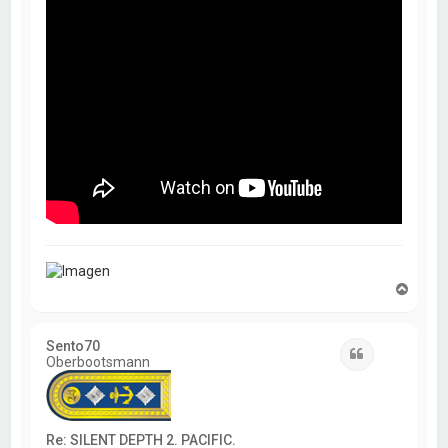
A
r
r
i
Sento70
b
Citar
Oberbootsmann
a
Re: SILENT DEPTH 2. PACIFIC.