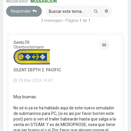
a
Moderador:
MODERACION
r
Buscar
Búsqueda 
Responder
3 mensajes • Página
1
de
1
Sento70
Citar
Oberbootsmann
SILENT DEPTH 2. PACIFIC.
29 Mar 2024 14:42
Muy buenas.
No sé si ya se ha hablado aquí de este nuevo simulador
de submarinos para PC, (si es así por favor borren este
post) pero si ven el trailer babearán hasta que salga a la
venta en STEAM. Y es de MICROPROSE, osea que tiene
que ser bueno sí o sí. Por favor que alguien ponga el