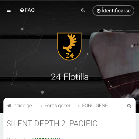
FAQ
Identificarse
24 Flotilla
B
Índice general
Foros generales de la 24th Flotilla "Geweih"
FORO GENERAL TEMATICO
u
SILENT DEPTH 2. PACIFIC.
s
c