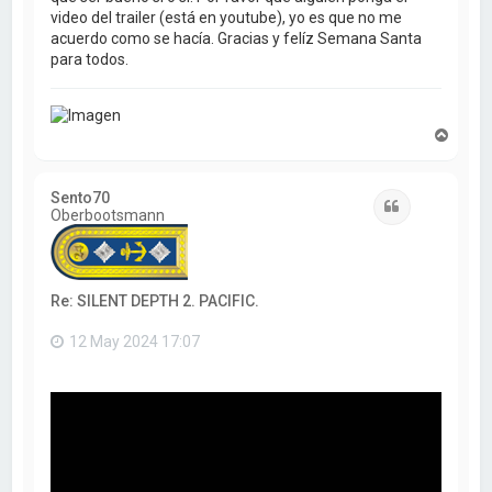
video del trailer (está en youtube), yo es que no me
acuerdo como se hacía. Gracias y felíz Semana Santa
para todos.
A
r
r
i
Sento70
b
Citar
Oberbootsmann
a
Re: SILENT DEPTH 2. PACIFIC.
12 May 2024 17:07