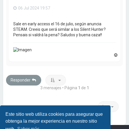
06 Jul 2024 19:57
Sale en early access el 16 de julio, según anuncia
STEAM. Creeis que será similar a los Silent Hunter?
Pensais si valdrá la pena? Saludos y buena caza!!
A
r
r
i
b
a
Responder
3 mensajes • Página
1
de
1
Ir a
Este sitio web utiliza cookies para asegurar que
obtenga la mejor experiencia en nuestro sitio
web.
Saber más