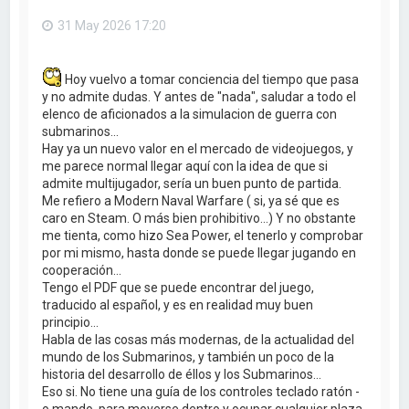
31 May 2026 17:20
Hoy vuelvo a tomar conciencia del tiempo que pasa
y no admite dudas. Y antes de "nada", saludar a todo el
elenco de aficionados a la simulacion de guerra con
submarinos...
Hay ya un nuevo valor en el mercado de videojuegos, y
me parece normal llegar aquí con la idea de que si
admite multijugador, sería un buen punto de partida.
Me refiero a Modern Naval Warfare ( si, ya sé que es
caro en Steam. O más bien prohibitivo...) Y no obstante
me tienta, como hizo Sea Power, el tenerlo y comprobar
por mi mismo, hasta donde se puede llegar jugando en
cooperación...
Tengo el PDF que se puede encontrar del juego,
traducido al español, y es en realidad muy buen
principio...
Habla de las cosas más modernas, de la actualidad del
mundo de los Submarinos, y también un poco de la
historia del desarrollo de éllos y los Submarinos...
Eso si. No tiene una guía de los controles teclado ratón -
o mando, para moverse dentro y ocupar cualquier plaza