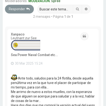
a
Moderadores:
MODERACION
,
Spree
r
Buscar
Búsqueda 
Responder
2 mensajes • Página
1
de
1
Xanpaco
Citar
Leutnant zur See
Sea Power Naval Combat etc...
30 Mar 2025 15:24
Ante todo, saludos para la 24 flotilla, desde aquella
penúltima vez en la que tuve el placer de participar de
mi tiempo, para con élla...
Me arrimo de nuevo a estos muelles, con la esperanza
de que alguien se acerque para saludar y a la vez, hablar
de cosas de la mar...
Hace dos días que me compré la versión actual del juego