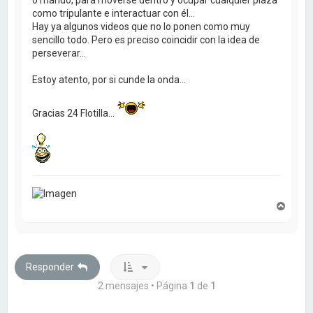
como tripulante e interactuar con él...
Hay ya algunos videos que no lo ponen como muy
sencillo todo. Pero es preciso coincidir con la idea de
perseverar...
Estoy atento, por si cunde la onda...
Gracias 24 Flotilla...
A
r
r
i
b
a
Responder
2 mensajes • Página
1
de
1