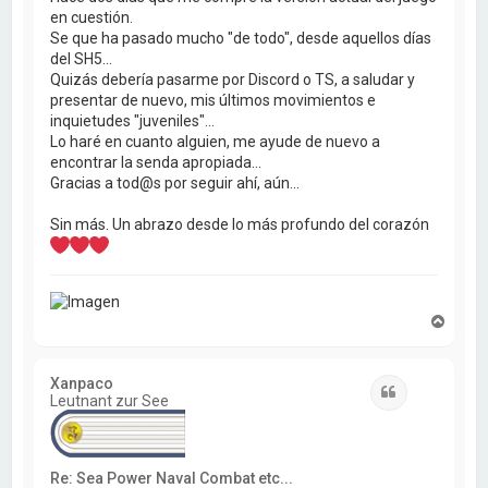
en cuestión.
Se que ha pasado mucho "de todo", desde aquellos días
del SH5...
Quizás debería pasarme por Discord o TS, a saludar y
presentar de nuevo, mis últimos movimientos e
inquietudes "juveniles"...
Lo haré en cuanto alguien, me ayude de nuevo a
encontrar la senda apropiada...
Gracias a tod@s por seguir ahí, aún...
Sin más. Un abrazo desde lo más profundo del corazón
A
r
r
i
Xanpaco
b
Citar
Leutnant zur See
a
Re: Sea Power Naval Combat etc...