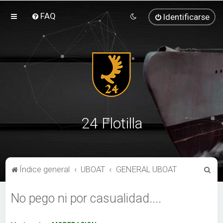
FAQ
Identificarse
24 Flotilla
B
Índice general
UBOAT
GENERAL UBOAT
u
No pego ni por casualidad....
s
c