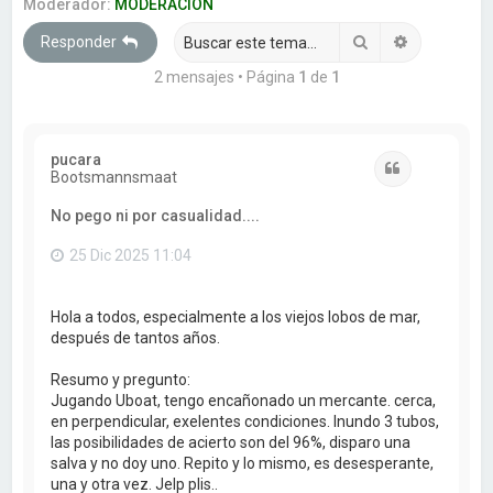
a
Moderador:
MODERACION
r
Buscar
Búsqueda 
Responder
2 mensajes • Página
1
de
1
pucara
Citar
Bootsmannsmaat
No pego ni por casualidad....
25 Dic 2025 11:04
Hola a todos, especialmente a los viejos lobos de mar,
después de tantos años.
Resumo y pregunto:
Jugando Uboat, tengo encañonado un mercante. cerca,
en perpendicular, exelentes condiciones. Inundo 3 tubos,
las posibilidades de acierto son del 96%, disparo una
salva y no doy uno. Repito y lo mismo, es desesperante,
una y otra vez. Jelp plis..