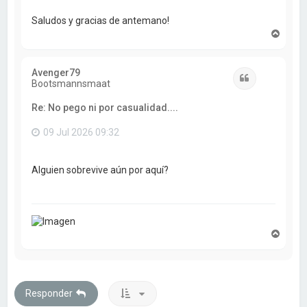
Saludos y gracias de antemano!
A
r
r
i
Avenger79
b
Citar
Bootsmannsmaat
a
Re: No pego ni por casualidad....
09 Jul 2026 09:32
Alguien sobrevive aún por aquí?
A
r
r
i
b
a
Responder