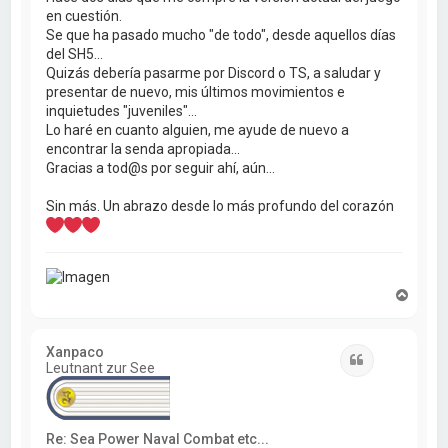
en cuestión.
Se que ha pasado mucho "de todo", desde aquellos días
del SH5...
Quizás debería pasarme por Discord o TS, a saludar y
presentar de nuevo, mis últimos movimientos e
inquietudes "juveniles"...
Lo haré en cuanto alguien, me ayude de nuevo a
encontrar la senda apropiada...
Gracias a tod@s por seguir ahí, aún...
Sin más. Un abrazo desde lo más profundo del corazón
A
r
r
i
Xanpaco
b
Citar
Leutnant zur See
a
Re: Sea Power Naval Combat etc...