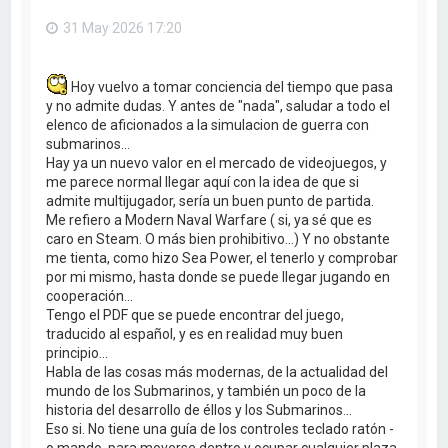
31 May 2026 17:20
Hoy vuelvo a tomar conciencia del tiempo que pasa
y no admite dudas. Y antes de "nada", saludar a todo el
elenco de aficionados a la simulacion de guerra con
submarinos...
Hay ya un nuevo valor en el mercado de videojuegos, y
me parece normal llegar aquí con la idea de que si
admite multijugador, sería un buen punto de partida.
Me refiero a Modern Naval Warfare ( si, ya sé que es
caro en Steam. O más bien prohibitivo...) Y no obstante
me tienta, como hizo Sea Power, el tenerlo y comprobar
por mi mismo, hasta donde se puede llegar jugando en
cooperación...
Tengo el PDF que se puede encontrar del juego,
traducido al español, y es en realidad muy buen
principio...
Habla de las cosas más modernas, de la actualidad del
mundo de los Submarinos, y también un poco de la
historia del desarrollo de éllos y los Submarinos...
Eso si. No tiene una guía de los controles teclado ratón -
o mando, para moverse dentro y ocupar cualquier plaza