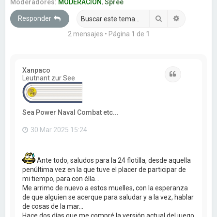
a
Moderadores:
MODERACION
,
Spree
r
Buscar
Búsqueda 
Responder
2 mensajes • Página
1
de
1
Xanpaco
Citar
Leutnant zur See
Sea Power Naval Combat etc...
30 Mar 2025 15:24
Ante todo, saludos para la 24 flotilla, desde aquella
penúltima vez en la que tuve el placer de participar de
mi tiempo, para con élla...
Me arrimo de nuevo a estos muelles, con la esperanza
de que alguien se acerque para saludar y a la vez, hablar
de cosas de la mar...
Hace dos días que me compré la versión actual del juego