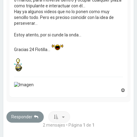
como tripulante e interactuar con él...
Hay ya algunos videos que no lo ponen como muy
sencillo todo. Pero es preciso coincidir con la idea de
perseverar...
Estoy atento, por si cunde la onda...
Gracias 24 Flotilla...
A
r
r
i
b
a
Responder
2 mensajes • Página
1
de
1