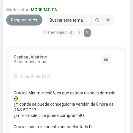
a
r
Moderador:
MODERACION
Buscar
Búsqueda 
Responder
27 mensajes
2
1
Anterior
Capitan_Alatriste
Citar
Bootsmannsmaat
15 Dic 2005 16:25
Gracias Mix-martes86, es que estaba un poco dormido
.
¿Y donde se puede conseguior la versión de 6 hora de
DAS BOOT?
¿En el Emule o se puede comprar? 8O
Gracias por la respuesta por adelantado:D