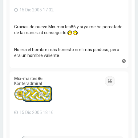
15 Dic 2005 17:02
Gracias de nuevo Mix-martes86 y si ya me he percatado
de la manera d conseguirlo
No era el hombre más honesto ni el más piadoso, pero
era un hombre valiente.
A
r
r
i
Mix-martes86
b
Citar
Könteradmiral
a
15 Dic 2005 18:16