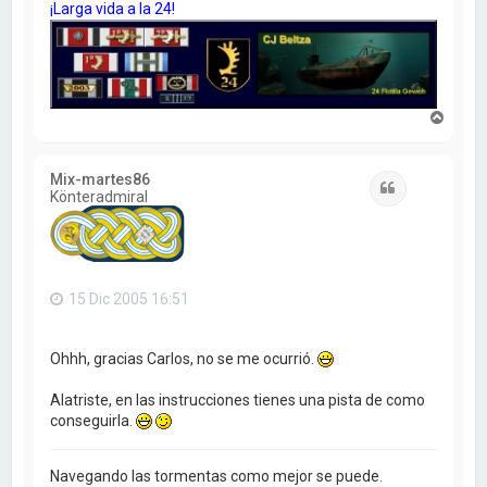
¡Larga vida a la 24!
A
r
r
i
Mix-martes86
b
Citar
Könteradmiral
a
15 Dic 2005 16:51
Ohhh, gracias Carlos, no se me ocurrió.
Alatriste, en las instrucciones tienes una pista de como
conseguirla.
Navegando las tormentas como mejor se puede.