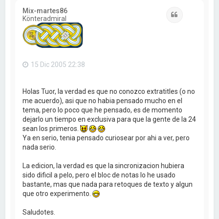
i
Mix-martes86
b
Citar
Könteradmiral
a
15 Dic 2005 22:38
Holas Tuor, la verdad es que no conozco extratitles (o no
me acuerdo), asi que no habia pensado mucho en el
tema, pero lo poco que he pensado, es de momento
dejarlo un tiempo en exclusiva para que la gente de la 24
sean los primeros.
Ya en serio, tenia pensado curiosear por ahi a ver, pero
nada serio.
La edicion, la verdad es que la sincronizacion hubiera
sido dificil a pelo, pero el bloc de notas lo he usado
bastante, mas que nada para retoques de texto y algun
que otro experimento.
Saludotes.