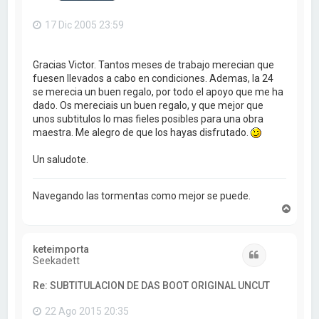
17 Dic 2005 23:59
Gracias Victor. Tantos meses de trabajo merecian que
fuesen llevados a cabo en condiciones. Ademas, la 24
se merecia un buen regalo, por todo el apoyo que me ha
dado. Os mereciais un buen regalo, y que mejor que
unos subtitulos lo mas fieles posibles para una obra
maestra. Me alegro de que los hayas disfrutado.
Un saludote.
Navegando las tormentas como mejor se puede.
A
r
r
i
keteimporta
b
Citar
Seekadett
a
Re: SUBTITULACION DE DAS BOOT ORIGINAL UNCUT
22 Ago 2015 20:35