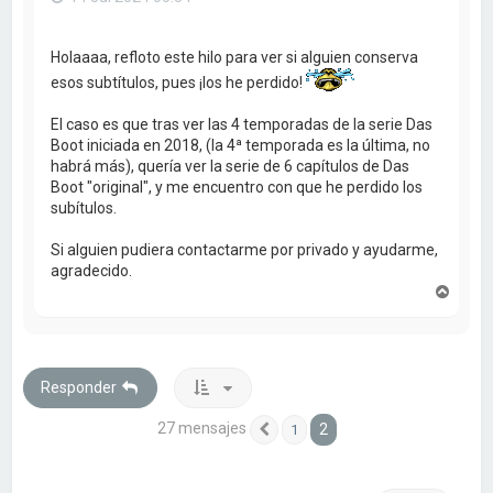
Holaaaa, refloto este hilo para ver si alguien conserva
esos subtítulos, pues ¡los he perdido!
El caso es que tras ver las 4 temporadas de la serie Das
Boot iniciada en 2018, (la 4ª temporada es la última, no
habrá más), quería ver la serie de 6 capítulos de Das
Boot "original", y me encuentro con que he perdido los
subítulos.
Si alguien pudiera contactarme por privado y ayudarme,
agradecido.
A
r
r
i
b
a
Responder
27 mensajes
2
1
Anterior