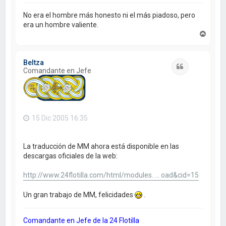
No era el hombre más honesto ni el más piadoso, pero
era un hombre valiente.
A
r
r
i
Beltza
b
Citar
Comandante en Jefe
a
15 Dic 2005 16:35
La traducción de MM ahora está disponible en las
descargas oficiales de la web:
http://www.24flotilla.com/html/modules. ... oad&cid=15
Un gran trabajo de MM, felicidades
.
Comandante en Jefe de la 24 Flotilla