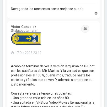
Navegando las tormentas como mejor se puede.
A
r
r
i
Victor Gonzalez
b
Citar
Stabsbootsmann
a
17 Dic 2005 23:19
Acabo de terminar de ver la versión largísima de U-Boot
con los subtítulos de Mix Martes. Y la verdad es que son
profesionales al 100%, buenísimos, traduce hasta los
carteles y rótulos que se ven. Y además siempre en su
justo momento.
Con esta versión ya tengo unas cuantas:
- Una grabada en la tele en los años 80.
- Una editada en VHS por Video Movies Iternacional, a la
que le faltan cachos respecto a la del cine, y la Tv.