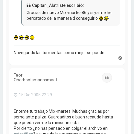
Capitan_Alatriste escribió:
Gracias de nuevo Mix-martes86 y si ya me he
percatado de la manera d conseguirlo
Navegando las tormentas como mejor se puede.
A
r
r
i
Tuor
b
Citar
Oberbootsmannsmaat
a
15 Dic 2005 22:29
Enorme tu trabajo Mix-martes. Muchas gracias por
semejante paliza. Guardaditos a buen recaudo hasta
que pueda verme la miniserie esta.
Por cierto ¿no has pensado en colgar el archivo en
extratitles
? es uno de los mayores almacenes de