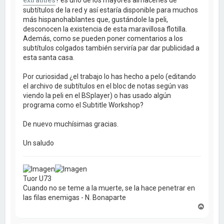
subtítulos de la red y así estaría disponible para muchos
más hispanohablantes que, gustándole la peli,
desconocen la existencia de esta maravillosa flotilla.
Además, como se pueden poner comentarios a los
subtítulos colgados también serviría par dar publicidad a
esta santa casa.
Por curiosidad ¿el trabajo lo has hecho a pelo (editando
el archivo de subtítulos en el bloc de notas según vas
viendo la peli en el BSplayer) o has usado algún
programa como el Subtitle Workshop?
De nuevo muchísimas gracias.
Un saludo
Tuor U73
Cuando no se teme a la muerte, se la hace penetrar en
las filas enemigas - N. Bonaparte
A
r
r