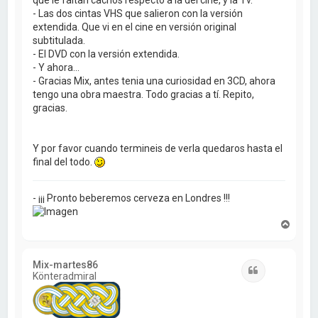
- Las dos cintas VHS que salieron con la versión
extendida. Que vi en el cine en versión original
subtitulada.
- El DVD con la versión extendida.
- Y ahora...
- Gracias Mix, antes tenia una curiosidad en 3CD, ahora
tengo una obra maestra. Todo gracias a tí. Repito,
gracias.
Y por favor cuando termineis de verla quedaros hasta el
final del todo.
- ¡¡¡ Pronto beberemos cerveza en Londres !!!
A
r
r
i
Mix-martes86
b
Citar
Könteradmiral
a