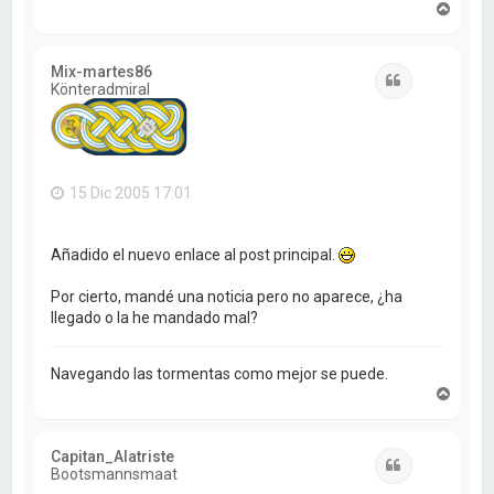
A
r
r
i
Mix-martes86
b
Citar
Könteradmiral
a
15 Dic 2005 17:01
Añadido el nuevo enlace al post principal.
Por cierto, mandé una noticia pero no aparece, ¿ha
llegado o la he mandado mal?
Navegando las tormentas como mejor se puede.
A
r
r
i
Capitan_Alatriste
b
Citar
Bootsmannsmaat
a