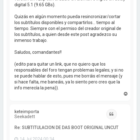
digital 5.1 (9.65 GBs).
Quizás en algún momento pueda resincronizar/cortar
los subtítulos disponibles y compartirlos... tiempo al
tiempo. Siempre con el permiso del creador original de
los subtítulos, a quien desde este post agradezco su
inmenso trabajo.
Saludos, comandantes!!
(edito para quitar un link, que no quiero que los
responsables del foro tengan problemas legales; y si no
se puede hablar de esto, pues me borráis el mensaje (y
si hace falta, me baneáis, ya lo siento pero creo que la
info merecía la pena)).
A
r
r
i
keteimporta
b
Citar
Seekadett
a
Re: SUBTITULACION DE DAS BOOT ORIGINAL UNCUT
14 Jul 2024 00:34