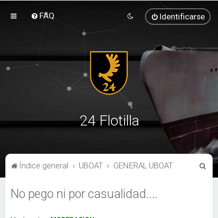
FAQ
Identificarse
24 Flotilla
B
Índice general
UBOAT
GENERAL UBOAT
u
No pego ni por casualidad....
s
c