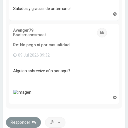
Saludos y gracias de antemano!
A
r
r
i
Avenger79
b
Citar
Bootsmannsmaat
a
Re: No pego ni por casualidad....
09 Jul 2026 09:32
Alguien sobrevive aún por aquí?
A
r
r
i
b
a
Responder