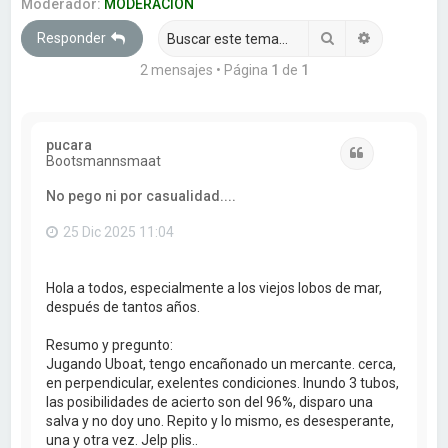
a
Moderador:
MODERACION
r
Buscar
Búsqueda 
Responder
2 mensajes • Página
1
de
1
pucara
Citar
Bootsmannsmaat
No pego ni por casualidad....
25 Dic 2025 11:04
Hola a todos, especialmente a los viejos lobos de mar,
después de tantos años.
Resumo y pregunto:
Jugando Uboat, tengo encañonado un mercante. cerca,
en perpendicular, exelentes condiciones. Inundo 3 tubos,
las posibilidades de acierto son del 96%, disparo una
salva y no doy uno. Repito y lo mismo, es desesperante,
una y otra vez. Jelp plis..