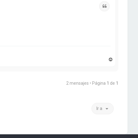
b
Citar
a
A
r
r
i
b
2 mensajes • Página
1
de
1
a
Ir a