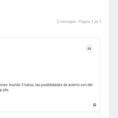
2 mensajes • Página
1
de
1
Citar
s. Inundo 3 tubos, las posibilidades de acierto son del
 plis..
A
r
r
i