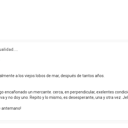
ueda avanzada
alidad....
4
almente a los viejos lobos de mar, después de tantos años.
o encañonado un mercante. cerca, en perpendicular, exelentes condicione
va y no doy uno. Repito y lo mismo, es desesperante, una y otra vez. Jelp
e antemano!