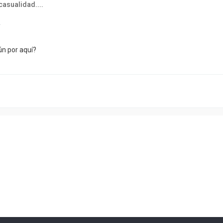
casualidad....
2
ún por aquí?