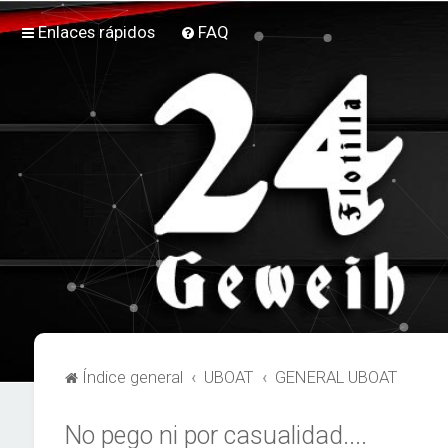
Enlaces rápidos
FAQ
Índice general
UBOAT
GENERAL UBOAT
No pego ni por casualidad....