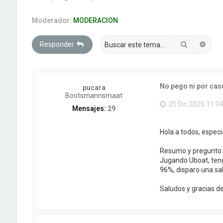
Moderador:
MODERACION
Buscar
Búsq
Responder
No pego ni por casu
pucara
Bootsmannsmaat
25 Dic 2025 11:0
Mensajes:
29
Hola a todos, especi
Resumo y pregunto:
Jugando Uboat, teng
96%, disparo una sal
Saludos y gracias d